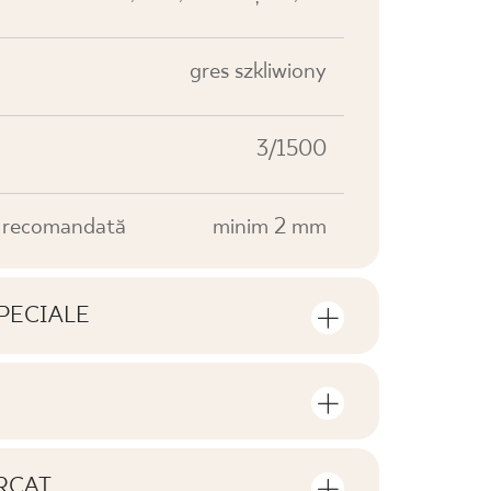
gres szkliwiony
3/1500
e recomandată
minim 2 mm
PECIALE
e produsului
rul de bucăți și de metri pătrați per
V0
RCAT