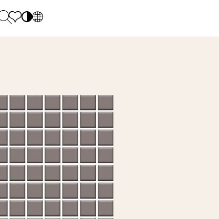
PL
EN
SK
Polecane
Hétfő - péntek: 9.00 - 17.00
DE
Sintered stone 
Szombat: 10.00 - 14.00
UK
Monumental
0 55 66 77
RU