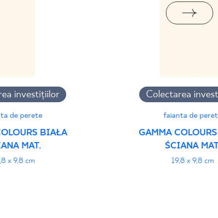
ea investițiilor
Colectarea investi
nta de perete
faianta de pere
OLOURS BIAŁA
GAMMA COLOURS
IANA MAT.
ŚCIANA MAT
,8 x 9,8 cm
19,8 x 9,8 cm