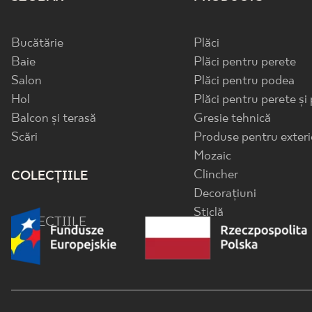
Bucătărie
Plăci
Baie
Plăci pentru perete
Salon
Plăci pentru podea
Hol
Plăci pentru perete și
Balcon și terasă
Gresie tehnică
Scări
Produse pentru exteri
Mozaic
Clincher
COLECȚIILE
Decorațiuni
Sticlă
COLECȚIILE