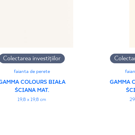
Colectarea investițiilor
Colectar
faianta de perete
faia
GAMMA COLOURS BIAŁA
GAMMA C
ŚCIANA MAT.
ŚC
19,8 x 19,8 cm
29