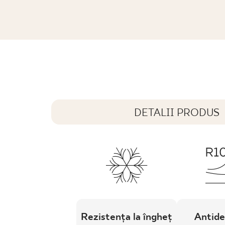
PL
EN
SK
DE
UK
RU
GAMMO COLOURS JASNO BRĄZOWY 
29,8 x 29,8 cm
DETALII PRODUS
Rezistența la îngheț
Antide