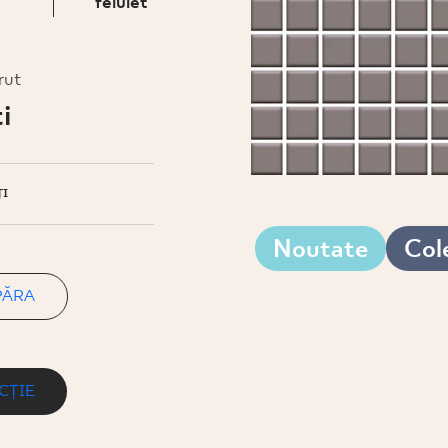
felület
rut
i
I
Noutate
Cole
PĂRA
CȚIE