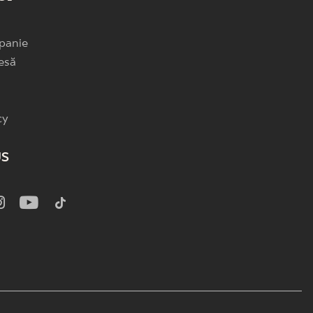
panie
esă
cy
US