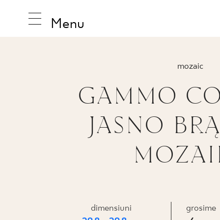
Menu
mozaic
GAMMO CO
INSPIRAT
JASNO BR
PRODUS
MOZAI
COLECȚI
PRASOWANA
dimensiuni
grosime