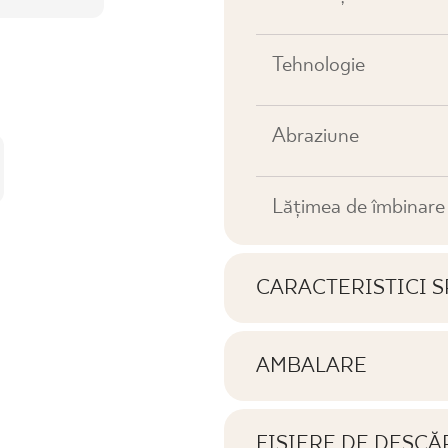
Tehnologie
Abraziune
Lățimea de îmbinar
CARACTERISTICI S
Caracteristici cheie al
AMBALARE
Informații privind numă
Tonală
ambalaj de produs
FIȘIERE DE DESCĂ