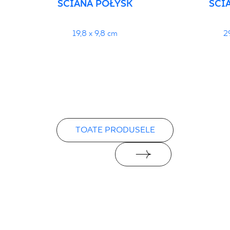
ŚCIANA POŁYSK
ŚCI
19,8 x 9,8 cm
2
TOATE PRODUSELE