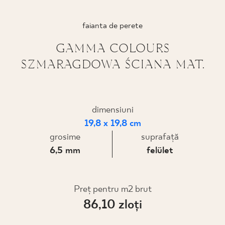
PROIECTARE
faianta de perete
UNDE PUTEȚI CUMPĂRA
GAMMA COLOURS
SZMARAGDOWA ŚCIANA MAT.
DESPRE NOI
PROFILUL MEU
dimensiuni
19,8 x 19,8 cm
grosime
suprafaţă
CONTACT
6,5 mm
felület
PL
EN
SK
DE
UK
RU
Preț pentru m2 brut
86,10 zloţi