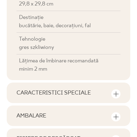
29,8 x 29,8 cm
Destinaţie
bucătărie, baie, decorațiuni, fal
Tehnologie
gres szkliwiony
Lățimea de îmbinare recomandată
minim 2 mm
CARACTERISTICI SPECIALE
Caracteristici cheie ale produsului
AMBALARE
Tonală
Informații privind numărul de bucăți și de
V0
metri pătrați per ambalaj de produs