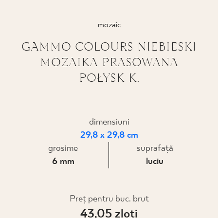
PROIECTARE
mozaic
UNDE PUTEȚI CUMPĂRA
GAMMO COLOURS NIEBIESKI
MOZAIKA PRASOWANA
DESPRE NOI
POŁYSK K.
PROFILUL MEU
dimensiuni
29,8 x 29,8 cm
CONTACT
grosime
suprafaţă
6 mm
luciu
PL
EN
SK
DE
UK
RU
Preţ pentru buc. brut
43,05 zloţi