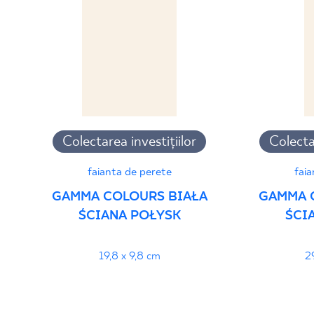
Declarații de performanță
PDF
Colectarea investițiilor
Colectar
faianta de perete
faia
GAMMA COLOURS BIAŁA
GAMMA 
ŚCIANA POŁYSK
ŚCI
19,8 x 9,8 cm
2