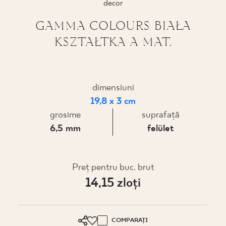
decor
PROIECTARE
GAMMA COLOURS BIAŁA
KSZTAŁTKA A MAT.
UNDE PUTEȚI CUMPĂRA
DESPRE NOI
dimensiuni
19,8 x 3 cm
PROFILUL MEU
grosime
suprafaţă
6,5 mm
felület
CONTACT
Preţ pentru buc. brut
14,15 zloţi
PL
EN
SK
DE
UK
RU
COMPARAȚI