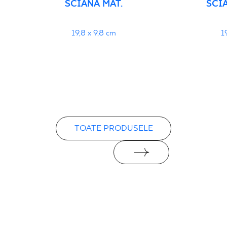
ŚCIANA MAT.
ŚCI
19,8 x 9,8 cm
1
TOATE PRODUSELE