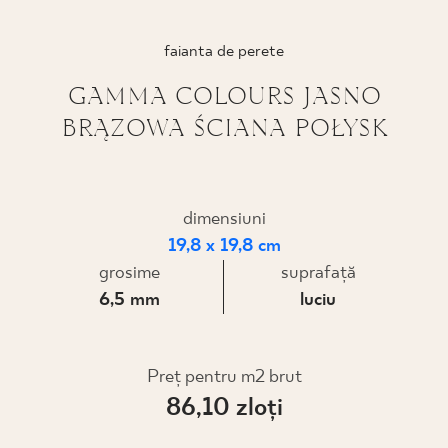
PROIECTARE
faianta de perete
UNDE PUTEȚI CUMPĂRA
GAMMA COLOURS JASNO
BRĄZOWA ŚCIANA POŁYSK
DESPRE NOI
PROFILUL MEU
dimensiuni
19,8 x 19,8 cm
grosime
suprafaţă
CONTACT
6,5 mm
luciu
PL
EN
SK
DE
UK
RU
Preț pentru m2 brut
86,10 zloţi