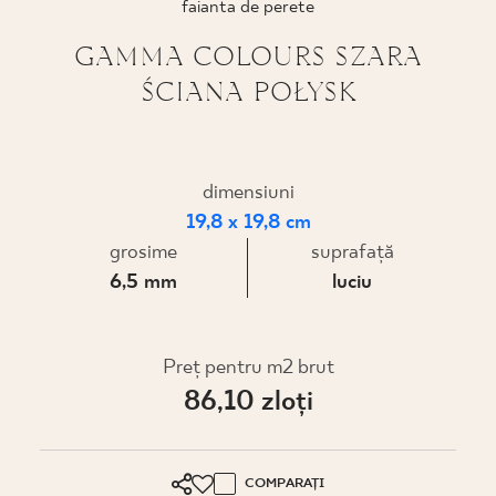
faianta de perete
PROIECTARE
GAMMA COLOURS SZARA
ŚCIANA POŁYSK
UNDE PUTEȚI CUMPĂRA
DESPRE NOI
dimensiuni
19,8 x 19,8 cm
PROFILUL MEU
grosime
suprafaţă
6,5 mm
luciu
CONTACT
Preț pentru m2 brut
86,10 zloţi
PL
EN
SK
DE
UK
RU
COMPARAȚI