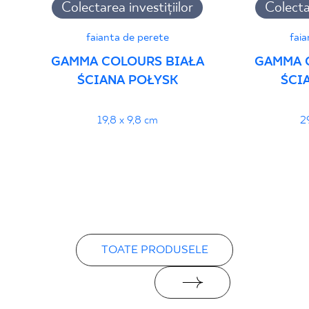
Colectarea investițiilor
Colectar
faianta de perete
faia
GAMMA COLOURS BIAŁA
GAMMA 
ŚCIANA POŁYSK
ŚCI
19,8 x 9,8 cm
2
TOATE PRODUSELE