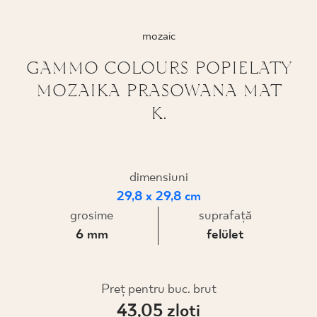
PROIECTARE
mozaic
UNDE PUTEȚI CUMPĂRA
GAMMO COLOURS POPIELATY
MOZAIKA PRASOWANA MAT
DESPRE NOI
K.
PROFILUL MEU
dimensiuni
29,8 x 29,8 cm
CONTACT
grosime
suprafaţă
6 mm
felület
PL
EN
SK
DE
UK
RU
Preţ pentru buc. brut
43,05 zloţi