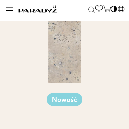
PL
EN
INSPIRACJE
SK
Po
DE
S
UK
S
PRODUKTY
RU
K
KOLEKCJE
Nowość
DLA BIZNESU