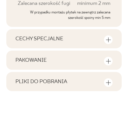
Zalecana szerokość fugi
minimum 2 mm
W przypadku montażu płytek na zewnątrz zalecana
szerokość spoiny min 5 mm
CECHY SPECJALNE
Najważniejsze cechy produktu
PAKOWANIE
Tonalność
Informacje na temat ilości sztuk i metrów
V2
kwadratowych w jednym opakowaniu
PLIKI DO POBRANIA
produktu
Twarzowość
Tutaj znajdziesz pliki do pobrania związane z
F1-20
produktem
Liczba produktów w opakowaniu
Rektyfikacja
2
tak
Pobierz plik z teksturami
Ilość m2 w opak.
Mrozoodporność
ZIP 161 MB