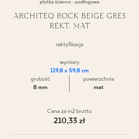
płytka ścienno - podłogowa
BLOG
ARCHITEQ ROCK BEIGE GRES
REKT. MAT
GDZIE KUPIĆ
O NAS
rektyfikacja
KARIERA
wymiary
119,8 x 59,8 cm
grubość
powierzchnia
MÓJ PROFIL
8 mm
mat
KONTAKT
Cena za m2 brutto
210,33 zł
PL
EN
SK
DE
UK
RU