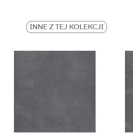
1,43
tak
Atest Higieniczny
Waga w kg dla 1 opak.
Antypoślizgowość
B.BK.60110.0319.2024 - Grupa BIa
26,17
INNE Z TEJ KOLEKCJI
R10
PDF 588 KB
Waga w kg dla 1 płytki
Barwiona w masie
13.09
tak
Certyfikat Zgodności Wyrobu z Polską
Normą 27-N-25
PDF 83 KB
Certyfikat uprawniający do oznaczania
wyrobu znakiem bezpieczeństwa 26-B-25
PDF 111 KB
Deklaracje właściwości użytkowych
PDF