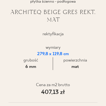
płytka ścienno - podłogowa
BLOG
ARCHITEQ BEIGE GRES REKT.
MAT
GDZIE KUPIĆ
O NAS
rektyfikacja
KARIERA
wymiary
279,8 x 119,8 cm
grubość
powierzchnia
MÓJ PROFIL
6 mm
mat
KONTAKT
Cena za m2 brutto
407,13 zł
PL
EN
SK
DE
UK
RU