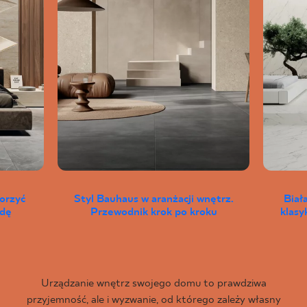
worzyć
Styl Bauhaus w aranżacji wnętrz.
Biał
wdę
Przewodnik krok po kroku
klas
Urządzanie wnętrz swojego domu to prawdziwa
przyjemność, ale i wyzwanie, od którego zależy własny