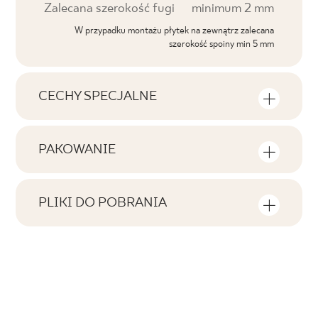
Zalecana szerokość fugi
minimum 2 mm
W przypadku montażu płytek na zewnątrz zalecana
szerokość spoiny min 5 mm
CECHY SPECJALNE
Najważniejsze cechy produktu
PAKOWANIE
Tonalność
Informacje na temat ilości sztuk i metrów
V1
kwadratowych w jednym opakowaniu
PLIKI DO POBRANIA
produktu
Twarzowość
Tutaj znajdziesz pliki do pobrania związane z
F1-10
produktem
Liczba produktów w opakowaniu
Rektyfikacja
1
tak
Pobierz plik z teksturami
Ilość m2 w opak.
Mrozoodporność
ZIP 161 MB