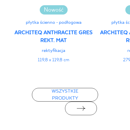
Nowość
płytka ścienno - podłogowa
płytka ś
ARCHITEQ ANTHRACITE GRES
ARCHITEQ 
REKT. MAT
R
rektyfikacja
r
119,8 x 119,8 cm
279
WSZYSTKIE
PRODUKTY