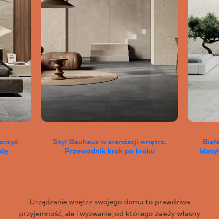
worzyć
Styl Bauhaus w aranżacji wnętrz.
Biał
wdę
Przewodnik krok po kroku
klas
Urządzanie wnętrz swojego domu to prawdziwa
przyjemność, ale i wyzwanie, od którego zależy własny