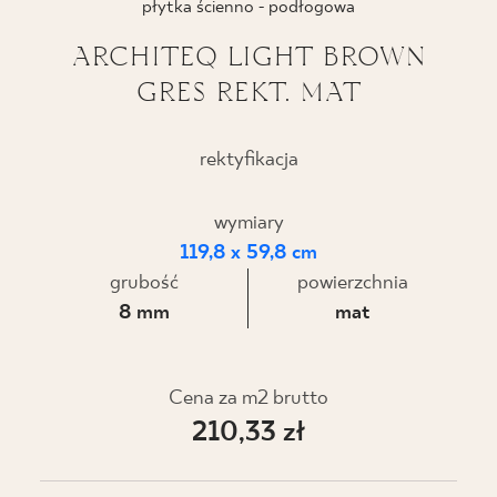
płytka ścienno - podłogowa
BLOG
ARCHITEQ LIGHT BROWN
GRES REKT. MAT
GDZIE KUPIĆ
O NAS
rektyfikacja
KARIERA
wymiary
119,8 x 59,8 cm
grubość
powierzchnia
MÓJ PROFIL
8 mm
mat
KONTAKT
Cena za m2 brutto
210,33 zł
PL
EN
SK
DE
UK
RU