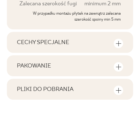
Zalecana szerokość fugi
minimum 2 mm
W przypadku montażu płytek na zewnątrz zalecana
szerokość spoiny min 5 mm
CECHY SPECJALNE
Najważniejsze cechy produktu
PAKOWANIE
Tonalność
Informacje na temat ilości sztuk i metrów
V1
kwadratowych w jednym opakowaniu
PLIKI DO POBRANIA
produktu
Twarzowość
Tutaj znajdziesz pliki do pobrania związane z
F1-20
produktem
Liczba produktów w opakowaniu
Rektyfikacja
2
tak
Pobierz plik z teksturami
Ilość m2 w opak.
Mrozoodporność
ZIP 161 MB