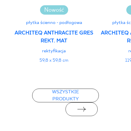
Nowość
płytka ścienno - podłogowa
płytka ś
ARCHITEQ ANTHRACITE GRES
ARCHITEQ 
REKT. MAT
R
rektyfikacja
r
59,8 x 59,8 cm
11
WSZYSTKIE
PRODUKTY