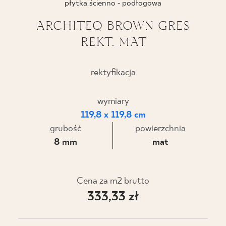
płytka ścienno - podłogowa
BLOG
ARCHITEQ BROWN GRES
REKT. MAT
GDZIE KUPIĆ
O NAS
rektyfikacja
KARIERA
wymiary
119,8 x 119,8 cm
grubość
powierzchnia
MÓJ PROFIL
8 mm
mat
KONTAKT
Cena za m2 brutto
333,33 zł
PL
EN
SK
DE
UK
RU