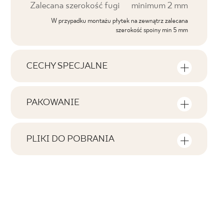
Zalecana szerokość fugi
minimum 2 mm
W przypadku montażu płytek na zewnątrz zalecana
szerokość spoiny min 5 mm
CECHY SPECJALNE
Najważniejsze cechy produktu
PAKOWANIE
Tonalność
Informacje na temat ilości sztuk i metrów
V1
kwadratowych w jednym opakowaniu
PLIKI DO POBRANIA
produktu
Twarzowość
Tutaj znajdziesz pliki do pobrania związane z
F1-10
produktem
Liczba produktów w opakowaniu
Rektyfikacja
2
tak
Pobierz plik z teksturami
Ilość m2 w opak.
Mrozoodporność
ZIP 161 MB