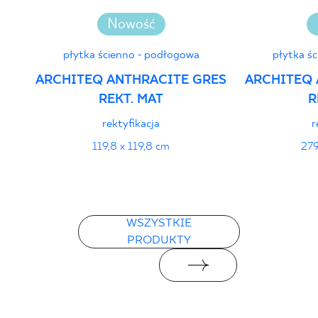
Nowość
płytka ścienno - podłogowa
płytka ś
ARCHITEQ ANTHRACITE GRES
ARCHITEQ 
REKT. MAT
R
rektyfikacja
r
119,8 x 119,8 cm
279
WSZYSTKIE
PRODUKTY