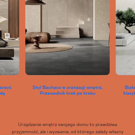
worzyć
Styl Bauhaus w aranżacji wnętrz.
Biał
wdę
Przewodnik krok po kroku
klas
Urządzanie wnętrz swojego domu to prawdziwa
przyjemność, ale i wyzwanie, od którego zależy własny