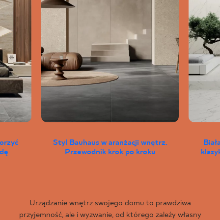
worzyć
Styl Bauhaus w aranżacji wnętrz.
Biał
wdę
Przewodnik krok po kroku
klas
Urządzanie wnętrz swojego domu to prawdziwa
przyjemność, ale i wyzwanie, od którego zależy własny