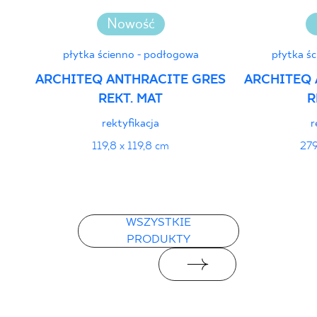
Nowość
płytka ścienno - podłogowa
płytka ś
ARCHITEQ ANTHRACITE GRES
ARCHITEQ 
REKT. MAT
R
rektyfikacja
r
119,8 x 119,8 cm
279
WSZYSTKIE
PRODUKTY