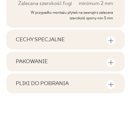
Zalecana szerokość fugi
minimum 2 mm
W przypadku montażu płytek na zewnątrz zalecana
szerokość spoiny min 5 mm
CECHY SPECJALNE
Najważniejsze cechy produktu
PAKOWANIE
Tonalność
Informacje na temat ilości sztuk i metrów
V1
kwadratowych w jednym opakowaniu
PLIKI DO POBRANIA
produktu
Twarzowość
Tutaj znajdziesz pliki do pobrania związane z
F1-10
produktem
Liczba produktów w opakowaniu
Rektyfikacja
2
tak
Pobierz plik z teksturami
Ilość m2 w opak.
Mrozoodporność
ZIP 161 MB