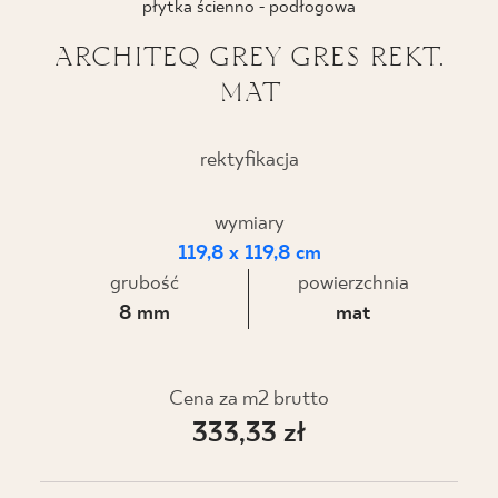
płytka ścienno - podłogowa
BLOG
ARCHITEQ GREY GRES REKT.
MAT
GDZIE KUPIĆ
O NAS
rektyfikacja
KARIERA
wymiary
119,8 x 119,8 cm
grubość
powierzchnia
MÓJ PROFIL
8 mm
mat
KONTAKT
Cena za m2 brutto
333,33 zł
PL
EN
SK
DE
UK
RU