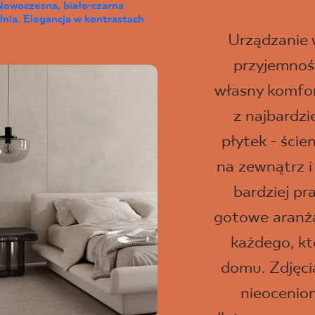
Nowoczesna, biało-czarna
lnia. Elegancja w kontrastach
Urządzanie
przyjemność
własny komfor
z najbardz
płytek - ści
na zewnątrz i
bardziej pr
gotowe aranżac
każdego, kt
domu. Zdjęci
nieocenio