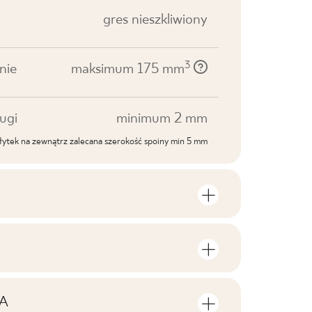
gres nieszkliwiony
3
nie
maksimum 175 mm
ugi
minimum 2 mm
ytek na zewnątrz zalecana szerokość spoiny min 5 mm
roduktu
lości sztuk i metrów kwadratowych w
V1
roduktu
A