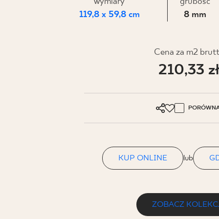
DLA BIZ
wymiary
grubość
119,8 x 59,8 cm
8 mm
BLOG
Cena za m2 brut
210,33 z
MÓJ PROFIL
GDZIE KUPIĆ
O NAS
PORÓWNA
KARIERA
KONTAKT
KUP ONLINE
lub
GD
PL
EN
SK
DE
UK
RU
ZOBACZ KOLEKC