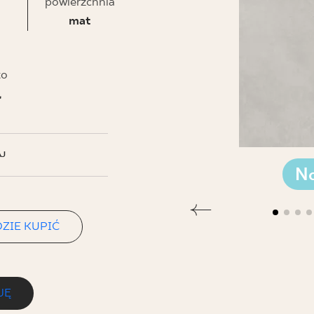
NESU
powierzchnia
mat
FOLLOW US
to
ł
J
N
ZIE KUPIĆ
JĘ