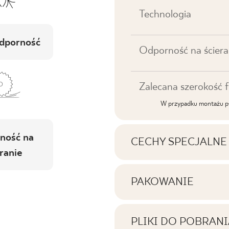
Technologia
dporność
Odporność na ściera
Zalecana szerokość f
W przypadku montażu pł
ność na
CECHY SPECJALNE
ranie
Najważniejsze cechy p
PAKOWANIE
Informacje na temat i
Tonalność
jednym opakowaniu p
PLIKI DO POBRANI