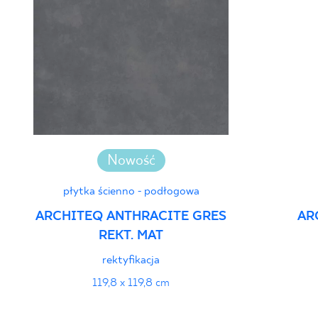
Nowość
płytka ścienno - podłogowa
ARCHITEQ ANTHRACITE GRES
AR
REKT. MAT
rektyfikacja
119,8 x 119,8 cm