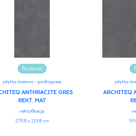
Deklaracje właściwo
Nowość
płytka ścienno - podłogowa
płytka śc
CHITEQ ANTHRACITE GRES
ARCHITEQ 
REKT. MAT
R
rektyfikacja
re
279,8 x 119,8 cm
59,