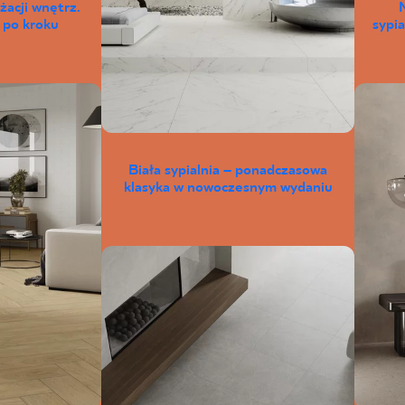
żacji wnętrz.
 po kroku
sypia
Biała sypialnia – ponadczasowa
klasyka w nowoczesnym wydaniu