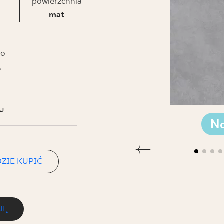
NESU
powierzchnia
mat
FOLLOW US
to
ł
J
N
ZIE KUPIĆ
JĘ