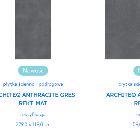
Deklaracje właściwo
Nowość
płytka ścienno - podłogowa
płytka śc
CHITEQ ANTHRACITE GRES
ARCHITEQ 
REKT. MAT
R
rektyfikacja
re
279,8 x 119,8 cm
59,