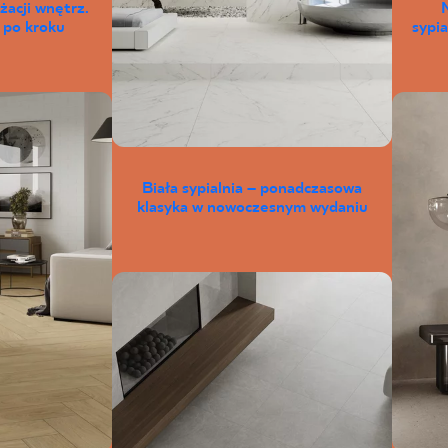
żacji wnętrz.
 po kroku
sypia
Biała sypialnia – ponadczasowa
klasyka w nowoczesnym wydaniu