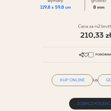
DLA BIZ
wymiary
grubość
119,8 x 59,8 cm
8 mm
BLOG
Cena za m2 brut
210,33 z
MÓJ PROFIL
GDZIE KUPIĆ
O NAS
PORÓWNA
KARIERA
KONTAKT
KUP ONLINE
lub
GD
PL
EN
SK
DE
UK
RU
ZOBACZ KOLEKC