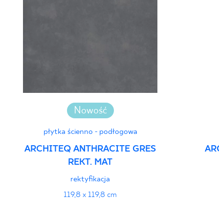
Nowość
płytka ścienno - podłogowa
ARCHITEQ ANTHRACITE GRES
AR
REKT. MAT
rektyfikacja
119,8 x 119,8 cm