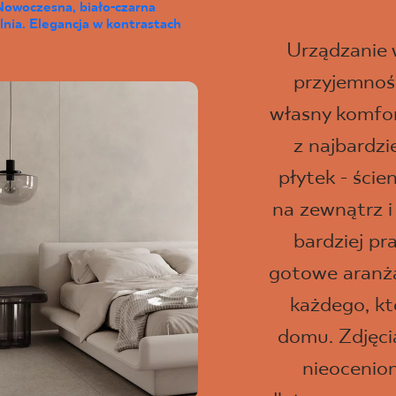
Nowoczesna, biało-czarna
lnia. Elegancja w kontrastach
Urządzanie
przyjemność
własny komfor
z najbardz
płytek - ści
na zewnątrz i
bardziej pr
gotowe aranżac
każdego, kt
domu. Zdjęci
nieocenio