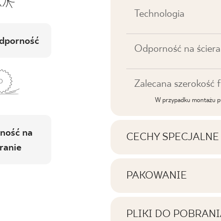
Technologia
dporność
Odporność na ściera
Zalecana szerokość f
W przypadku montażu pł
ność na
CECHY SPECJALNE
ranie
Najważniejsze cechy p
PAKOWANIE
Informacje na temat i
Tonalność
jednym opakowaniu p
PLIKI DO POBRANI