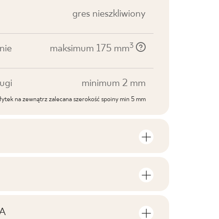
gres nieszkliwiony
3
nie
maksimum 175 mm
ugi
minimum 2 mm
ytek na zewnątrz zalecana szerokość spoiny min 5 mm
roduktu
lości sztuk i metrów kwadratowych w
V1
roduktu
A