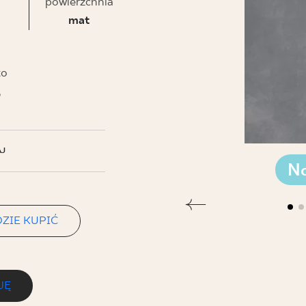
NESU
powierzchnia
mat
FOLLOW US
to
ł
J
N
ZIE KUPIĆ
JĘ