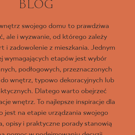
BLOG
 wnętrz swojego domu to prawdziwa
, ale i wyzwanie, od którego zależy
t i zadowolenie z mieszkania. Jednym
iej wymagających etapów jest wybór
ennych, podłogowych, przeznaczonych
 do wnętrz, typowo dekoracyjnych lub
aktycznych. Dlatego warto obejrzeć
je wnętrz. To najlepsze inspiracje dla
o jest na etapie urządzania swojego
a, opisy i praktyczne porady stanowią
ną pomoc w podejmowaniu decyzji,