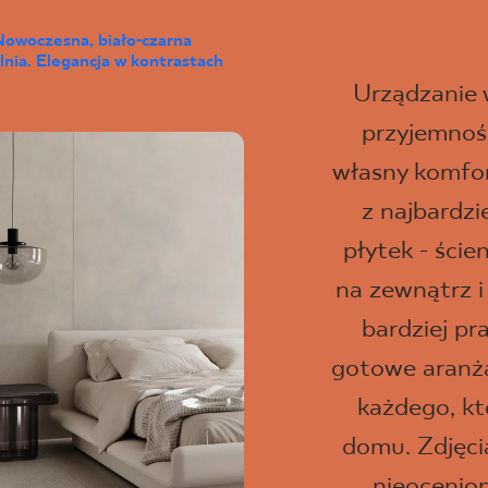
Nowoczesna, biało-czarna
lnia. Elegancja w kontrastach
Urządzanie
przyjemność
własny komfor
z najbardz
płytek - ści
na zewnątrz i
bardziej pr
gotowe aranżac
każdego, kt
domu. Zdjęci
nieocenio