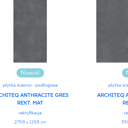
Certyfikat uprawnia
wyrobu znakiem bez
Deklaracje właściwo
Nowość
płytka ścienno - podłogowa
płytka śc
CHITEQ ANTHRACITE GRES
ARCHITEQ 
REKT. MAT
R
rektyfikacja
re
279,8 x 119,8 cm
59,