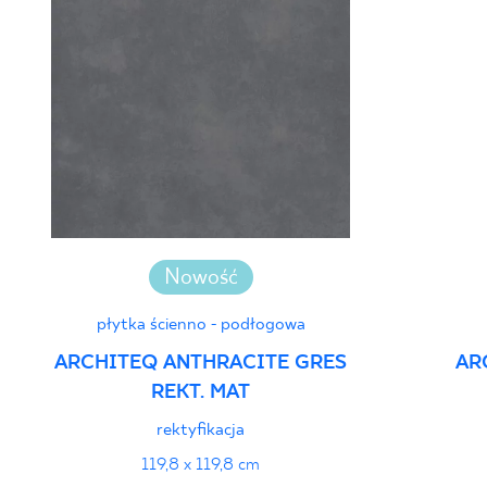
Nowość
płytka ścienno - podłogowa
ARCHITEQ ANTHRACITE GRES
AR
REKT. MAT
rektyfikacja
119,8 x 119,8 cm