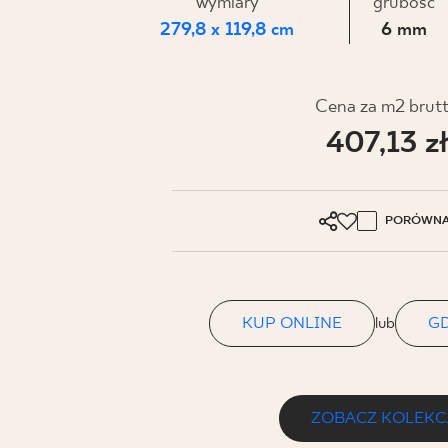
DLA BIZ
wymiary
grubość
279,8 x 119,8 cm
6 mm
BLOG
Cena za m2 brut
407,13 z
MÓJ PROFIL
GDZIE KUPIĆ
O NAS
PORÓWNA
KARIERA
KONTAKT
KUP ONLINE
lub
GD
PL
EN
SK
DE
UK
RU
ZOBACZ KOLEKC