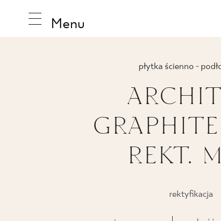
Menu
płytka ścienno - pod
ARCHI
INSPIRA
GRAPHITE
PRODUK
REKT. 
KOLEKCJ
rektyfikacja