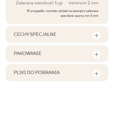
Zalecana szerokość fugi
minimum 2 mm
W przypadku montażu płytek na zewnątrz zalecana
szerokość spoiny min 5 mm
CECHY SPECJALNE
Najważniejsze cechy produktu
PAKOWANIE
Tonalność
Informacje na temat ilości sztuk i metrów
V1
kwadratowych w jednym opakowaniu
PLIKI DO POBRANIA
produktu
Twarzowość
Tutaj znajdziesz pliki do pobrania związane z
F1-10
produktem
Liczba produktów w opakowaniu
Rektyfikacja
2
tak
Pobierz plik z teksturami
Ilość m2 w opak.
Mrozoodporność
ZIP 161 MB