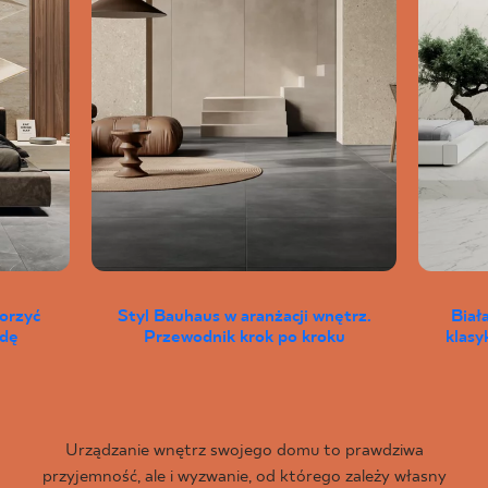
worzyć
Styl Bauhaus w aranżacji wnętrz.
Biał
wdę
Przewodnik krok po kroku
klas
Urządzanie wnętrz swojego domu to prawdziwa
przyjemność, ale i wyzwanie, od którego zależy własny