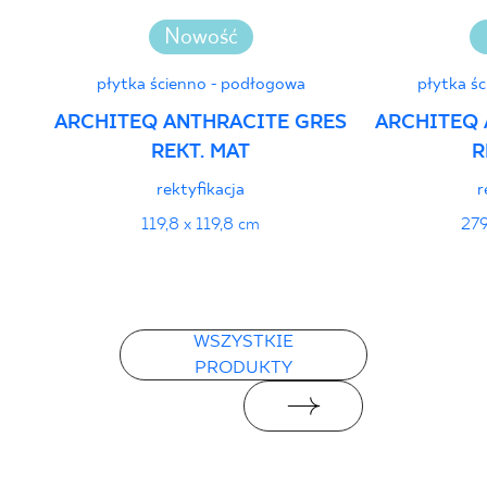
Nowość
płytka ścienno - podłogowa
płytka ś
ARCHITEQ ANTHRACITE GRES
ARCHITEQ 
REKT. MAT
R
rektyfikacja
r
119,8 x 119,8 cm
279
WSZYSTKIE
PRODUKTY