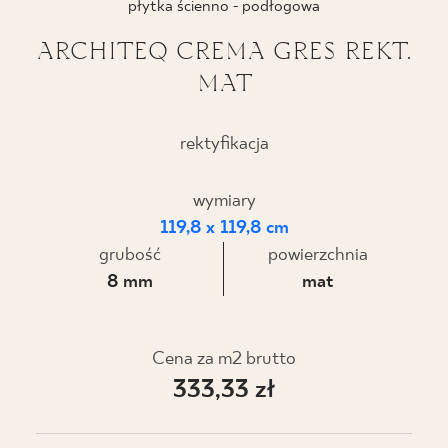
płytka ścienno - podłogowa
BLOG
ARCHITEQ CREMA GRES REKT.
MAT
GDZIE KUPIĆ
O NAS
rektyfikacja
KARIERA
wymiary
119,8 x 119,8 cm
grubość
powierzchnia
MÓJ PROFIL
8 mm
mat
KONTAKT
Cena za m2 brutto
333,33 zł
PL
EN
SK
DE
UK
RU