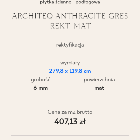
płytka ścienno - podłogowa
BLOG
ARCHITEQ ANTHRACITE GRES
REKT. MAT
GDZIE KUPIĆ
O NAS
rektyfikacja
KARIERA
wymiary
279,8 x 119,8 cm
grubość
powierzchnia
MÓJ PROFIL
6 mm
mat
KONTAKT
Cena za m2 brutto
407,13 zł
PL
EN
SK
DE
UK
RU