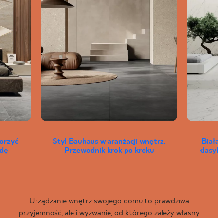
worzyć
Styl Bauhaus w aranżacji wnętrz.
Biał
wdę
Przewodnik krok po kroku
klas
Urządzanie wnętrz swojego domu to prawdziwa
przyjemność, ale i wyzwanie, od którego zależy własny