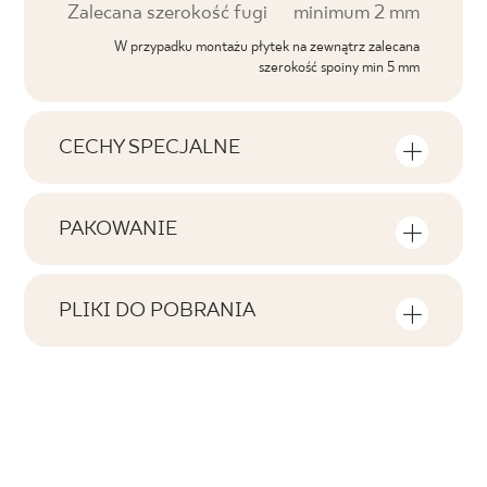
Zalecana szerokość fugi
minimum 2 mm
W przypadku montażu płytek na zewnątrz zalecana
szerokość spoiny min 5 mm
CECHY SPECJALNE
Najważniejsze cechy produktu
PAKOWANIE
Tonalność
Informacje na temat ilości sztuk i metrów
V1
kwadratowych w jednym opakowaniu
PLIKI DO POBRANIA
produktu
Twarzowość
Tutaj znajdziesz pliki do pobrania związane z
F1-10
produktem
Liczba produktów w opakowaniu
Rektyfikacja
1
tak
Pobierz plik z teksturami
Ilość m2 w opak.
Mrozoodporność
ZIP 161 MB