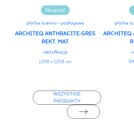
Nowość
płytka ścienno - podłogowa
płytka ś
ARCHITEQ ANTHRACITE GRES
ARCHITEQ 
REKT. MAT
R
rektyfikacja
r
119,8 x 119,8 cm
59
WSZYSTKIE
PRODUKTY