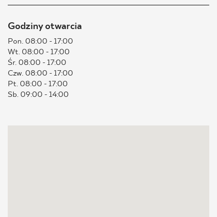
BLOG
Godziny otwarcia
Pon. 08:00 - 17:00
GDZIE KUPIĆ
Wt. 08:00 - 17:00
Śr. 08:00 - 17:00
O NAS
Czw. 08:00 - 17:00
Pt. 08:00 - 17:00
Sb. 09:00 - 14:00
KARIERA
MÓJ PROFIL
KONTAKT
PL
EN
SK
DE
UK
RU