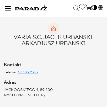
PL
EN
INSPIRACJE
SK
Po
VARIA S.C. JACEK URBAŃSKI,
DE
S
ARKADIUSZ URBAŃSKI
UK
S
PRODUKTY
RU
K
Kontakt
KOLEKCJE
Telefon:
523852585
Adres
DLA BIZNESU
JACKOWSKIEGO 4, 89-100
NAKŁO NAD NOTECIĄ