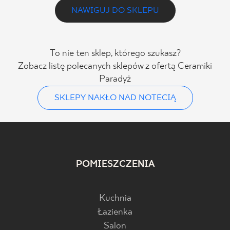
NAWIGUJ DO SKLEPU
To nie ten sklep, którego szukasz?
Zobacz listę polecanych sklepów z ofertą Ceramiki
Paradyż
SKLEPY NAKŁO NAD NOTECIĄ
POMIESZCZENIA
Kuchnia
Łazienka
Salon