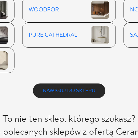
WOODFOR
NO
PURE CATHEDRAL
SA
NAWIGUJ DO SKLEPU
To nie ten sklep, którego szukasz?
ę polecanych sklepów z ofertą Cera