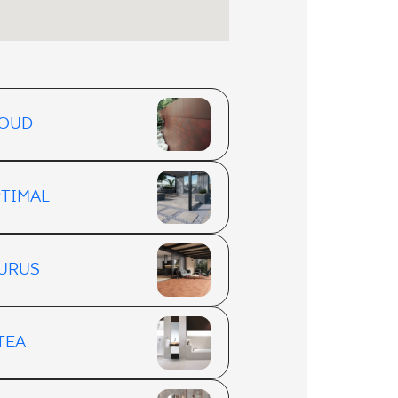
OUD
TIMAL
URUS
3
TEA