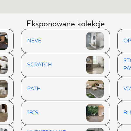
Eksponowane kolekcje
NEVE
OP
ST
SCRATCH
PA
PATH
VI
IBIS
BU