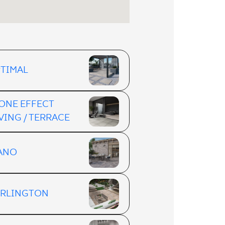
TIMAL
ONE EFFECT
VING / TERRACE
ANO
RLINGTON