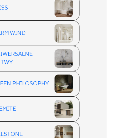
ISS
RM WIND
IWERSALNE
STWY
EEN PHILOSOPHY
EMITE
LLSTONE