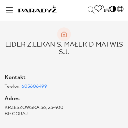
PL
EN
INSPIRACJE
SK
Po
LIDER Z.LEKAN S. MAŁEK D MATWIS
DE
S
S.J.
UK
S
PRODUKTY
RU
K
Kontakt
KOLEKCJE
Telefon:
605606499
Adres
DLA BIZNESU
KRZESZOWSKA 36, 23-400
BIŁGORAJ