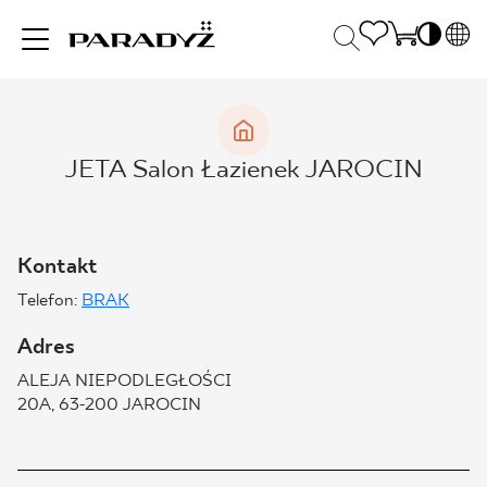
PL
EN
INSPIRACJE
SK
Po
JETA Salon Łazienek JAROCIN
DE
S
UK
S
PRODUKTY
RU
K
Kontakt
Telefon:
BRAK
KOLEKCJE
Adres
ALEJA NIEPODLEGŁOŚCI
DLA BIZNESU
20A, 63-200 JAROCIN