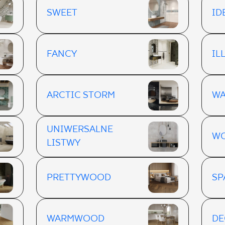
SWEET
ID
FANCY
IL
ARCTIC STORM
WA
UNIWERSALNE
WO
LISTWY
PRETTYWOOD
S
WARMWOOD
D