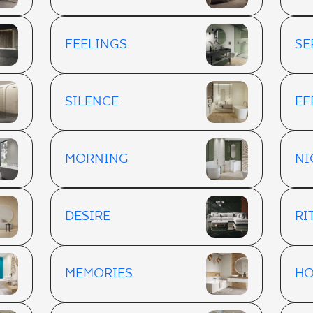
FEELINGS
SE
SILENCE
EF
MORNING
NI
DESIRE
RI
MEMORIES
HO