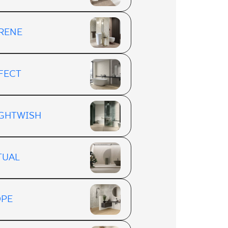
RENE
FECT
GHTWISH
TUAL
PE