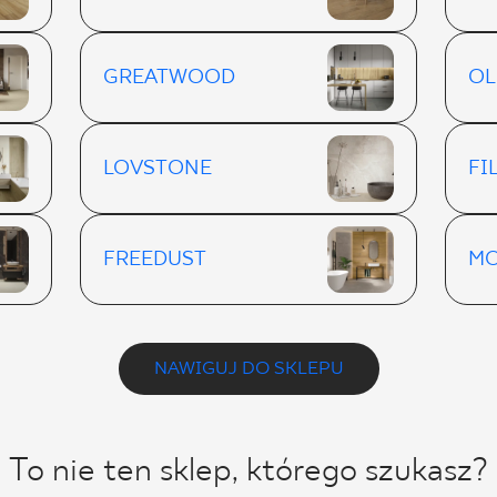
GREATWOOD
O
LOVSTONE
FI
FREEDUST
MO
NAWIGUJ DO SKLEPU
To nie ten sklep, którego szukasz?