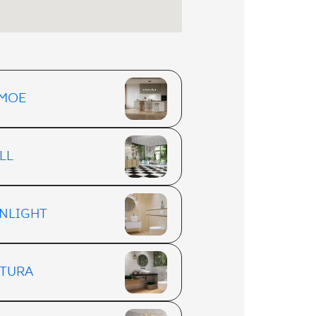
MOE
LL
NLIGHT
TURA