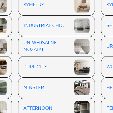
SYMETRY
SY
INDUSTRIAL CHIC
SH
UNIWERSALNE
UR
MOZAIKI
PURE CITY
W
MINSTER
H
AFTERNOON
FE