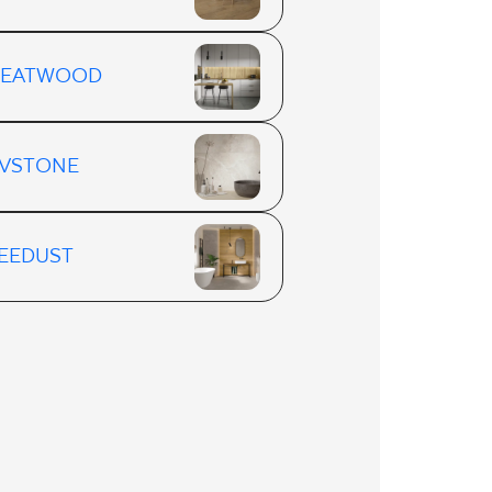
REATWOOD
VSTONE
EEDUST