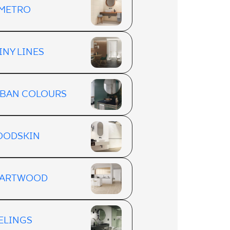
METRO
INY LINES
BAN COLOURS
OODSKIN
EARTWOOD
ELINGS