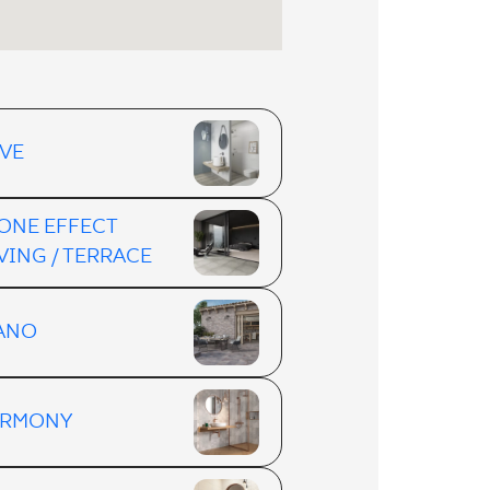
VE
ONE EFFECT
VING / TERRACE
ANO
ARMONY