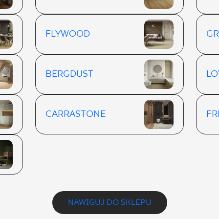
FLYWOOD
G
BERGDUST
LO
CARRASTONE
FR
NAWIGUJ DO SKLEPU