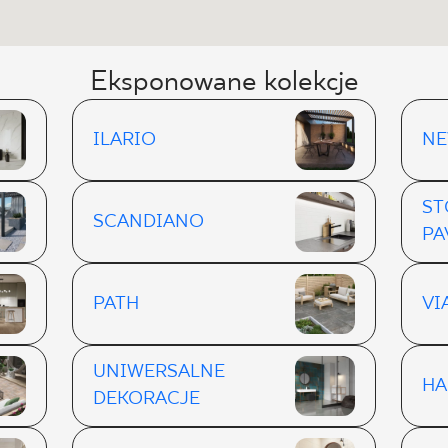
Eksponowane kolekcje
ILARIO
NE
ST
SCANDIANO
PA
PATH
VI
UNIWERSALNE
H
DEKORACJE