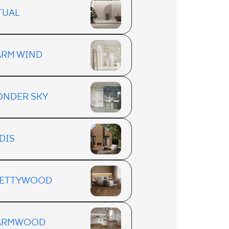
TUAL
RM WIND
NDER SKY
DIS
ETTYWOOD
ARMWOOD