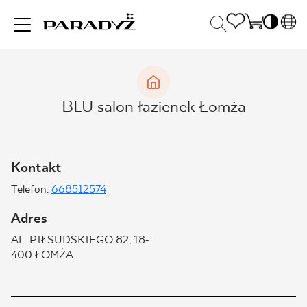
PL
EN
INSPIRACJE
SK
Po
BLU salon łazienek Łomża
DE
S
UK
S
PRODUKTY
RU
K
Kontakt
Telefon:
668512574
KOLEKCJE
Adres
AL. PIŁSUDSKIEGO 82, 18-
DLA BIZNESU
400 ŁOMŻA