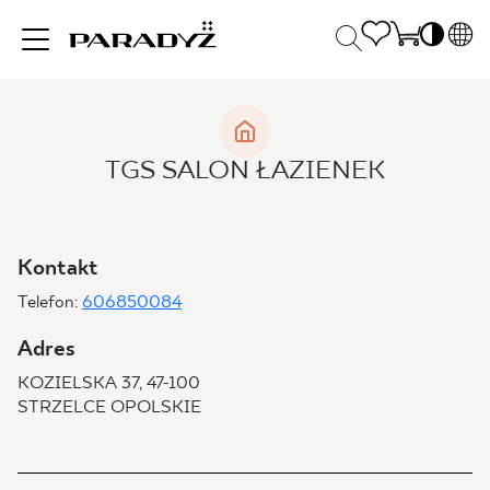
PL
EN
INSPIRACJE
SK
Po
TGS SALON ŁAZIENEK
DE
S
UK
S
PRODUKTY
RU
K
Kontakt
Telefon:
606850084
KOLEKCJE
Adres
KOZIELSKA 37, 47-100
DLA BIZNESU
STRZELCE OPOLSKIE