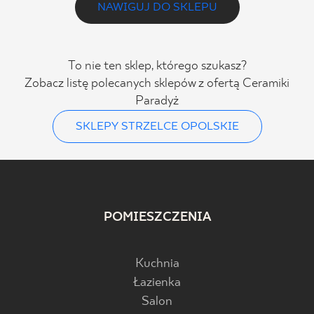
NAWIGUJ DO SKLEPU
To nie ten sklep, którego szukasz?
Zobacz listę polecanych sklepów z ofertą Ceramiki
Paradyż
SKLEPY STRZELCE OPOLSKIE
POMIESZCZENIA
Kuchnia
Łazienka
Salon