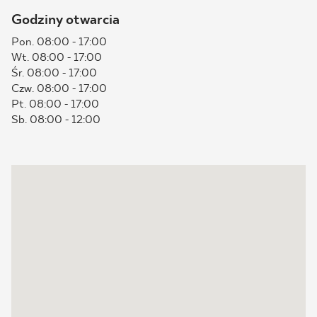
Godziny otwarcia
BLOG
Pon. 08:00 - 17:00
Wt. 08:00 - 17:00
GDZIE KUPIĆ
Śr. 08:00 - 17:00
Czw. 08:00 - 17:00
O NAS
Pt. 08:00 - 17:00
Sb. 08:00 - 12:00
KARIERA
MÓJ PROFIL
KONTAKT
PL
EN
SK
DE
UK
RU