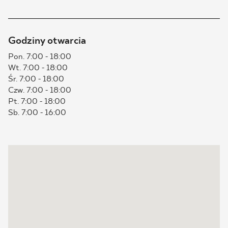
BLOG
Godziny otwarcia
GDZIE KUPIĆ
Pon. 7:00 - 18:00
Wt. 7:00 - 18:00
O NAS
Śr. 7:00 - 18:00
Czw. 7:00 - 18:00
KARIERA
Pt. 7:00 - 18:00
Sb. 7:00 - 16:00
MÓJ PROFIL
KONTAKT
PL
EN
SK
DE
UK
RU