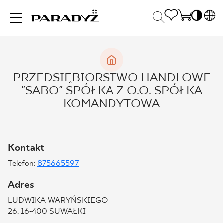
PL
EN
INSPIRACJE
SK
Po
PRZEDSIĘBIORSTWO HANDLOWE
DE
S
"SABO" SPÓŁKA Z O.O. SPÓŁKA
UK
S
PRODUKTY
KOMANDYTOWA
RU
K
KOLEKCJE
Kontakt
Telefon:
875665597
DLA BIZNESU
Adres
LUDWIKA WARYŃSKIEGO
26, 16-400 SUWAŁKI