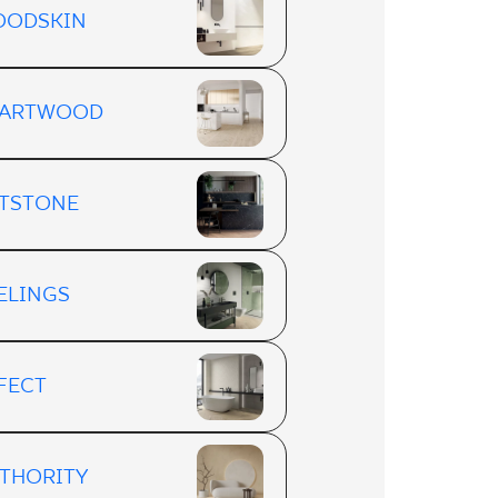
OODSKIN
EARTWOOD
TSTONE
ELINGS
FECT
THORITY