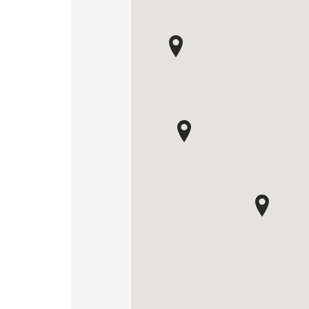
DLA BIZ
BLOG
MÓJ PROFIL
GDZIE KUPIĆ
O NAS
KARIERA
KONTAKT
PL
EN
SK
DE
UK
RU