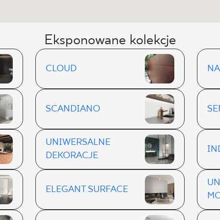
Eksponowane kolekcje
CLOUD
NA
SCANDIANO
SE
UNIWERSALNE
IN
DEKORACJE
UN
ELEGANT SURFACE
MO