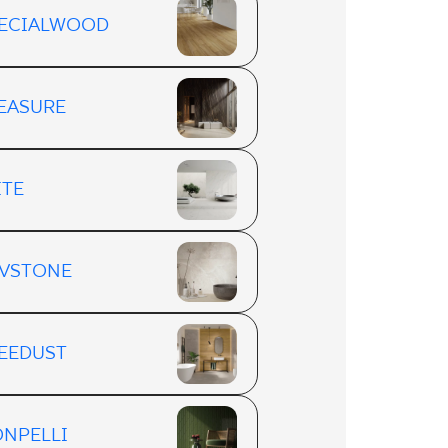
ECIALWOOD
EASURE
ITE
VSTONE
EEDUST
NPELLI