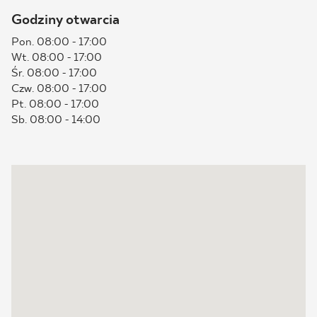
Godziny otwarcia
BLOG
Pon. 08:00 - 17:00
Wt. 08:00 - 17:00
GDZIE KUPIĆ
Śr. 08:00 - 17:00
Czw. 08:00 - 17:00
O NAS
Pt. 08:00 - 17:00
Sb. 08:00 - 14:00
KARIERA
MÓJ PROFIL
KONTAKT
PL
EN
SK
DE
UK
RU