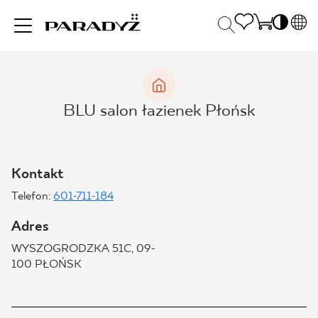
PL
EN
INSPIRACJE
SK
Po
BLU salon łazienek Płońsk
DE
S
UK
S
PRODUKTY
RU
K
Kontakt
Telefon:
601-711-184
KOLEKCJE
Adres
WYSZOGRODZKA 51C, 09-
DLA BIZNESU
100 PŁOŃSK