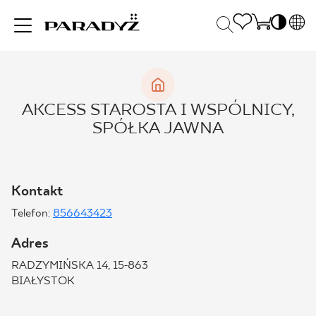
PL
EN
INSPIRACJE
SK
Po
AKCESS STAROSTA I WSPÓLNICY,
DE
S
SPÓŁKA JAWNA
UK
S
PRODUKTY
RU
K
Kontakt
KOLEKCJE
Telefon:
856643423
Adres
DLA BIZNESU
RADZYMIŃSKA 14, 15-863
BIAŁYSTOK