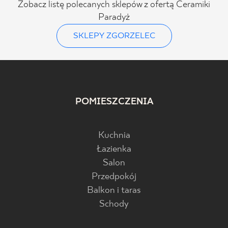
Zobacz listę polecanych sklepów z ofertą Ceramiki
Paradyż
SKLEPY ZGORZELEC
POMIESZCZENIA
Kuchnia
Łazienka
Salon
Przedpokój
Balkon i taras
Schody