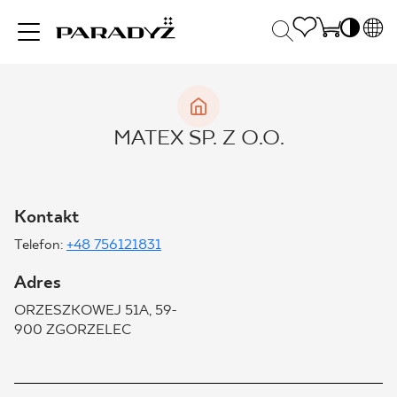
PL
EN
INSPIRACJE
SK
Po
MATEX SP. Z O.O.
DE
S
UK
S
PRODUKTY
RU
K
Kontakt
Telefon:
+48 756121831
KOLEKCJE
Adres
ORZESZKOWEJ 51A, 59-
DLA BIZNESU
900 ZGORZELEC