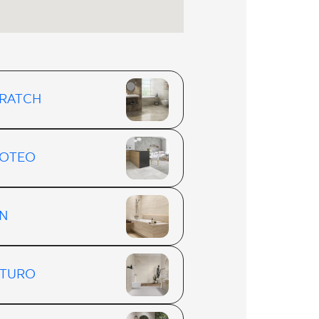
RATCH
OTEO
N
TURO