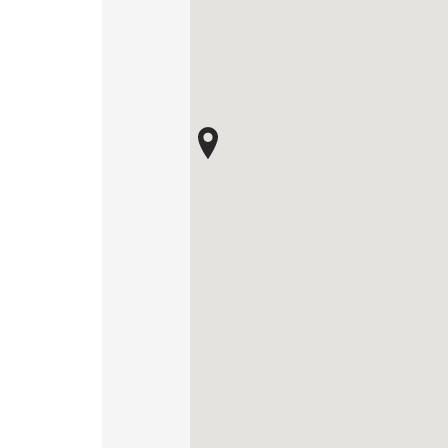
DLA BIZ
BLOG
MÓJ PROFIL
GDZIE KUPIĆ
O NAS
KARIERA
KONTAKT
PL
EN
SK
DE
UK
RU