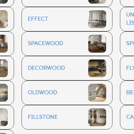
UN
EFFECT
LI
SPACEWOOD
SP
DECORWOOD
F
OLDWOOD
BE
FILLSTONE
CA