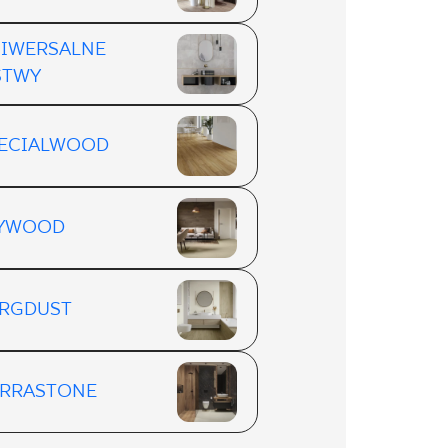
IWERSALNE
STWY
ECIALWOOD
LYWOOD
RGDUST
RRASTONE