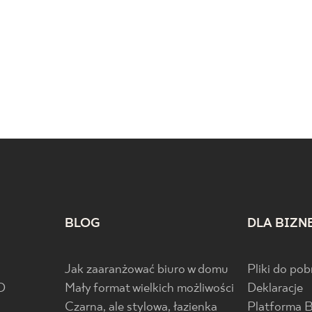
BLOG
DLA BIZN
Jak zaaranżować biuro w domu
Pliki do pob
D
Mały format wielkich możliwości
Deklaracje
Czarna, ale stylowa, łazienka
Platforma 