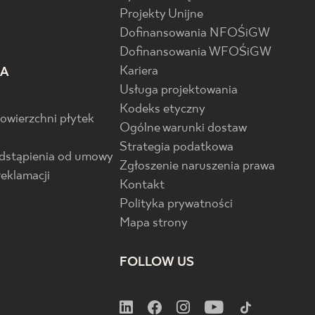
Projekty Unijne
Dofinansowania NFOŚiGW
Dofinansowania WFOŚiGW
Kariera
IA
Usługa projektowania
Kodeks etyczny
powierzchni płytek
Ogólne warunki dostaw
Strategia podatkowa
odstąpienia od umowy
Zgłoszenie naruszenia prawa
reklamacji
Kontakt
Polityka prywatności
Mapa strony
FOLLOW US