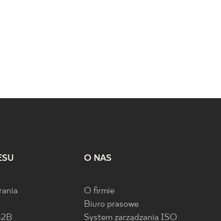
ESU
O NAS
rania
O firmie
Biuro prasowe
B2B
System zarządzania ISO