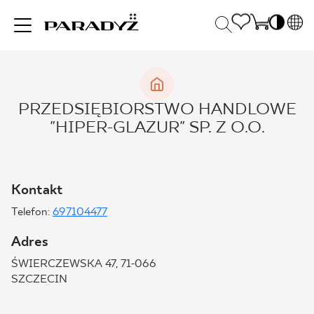
PL
EN
INSPIRACJE
SK
Po
PRZEDSIĘBIORSTWO HANDLOWE
DE
S
"HIPER-GLAZUR" SP. Z O.O.
UK
S
PRODUKTY
RU
K
Kontakt
KOLEKCJE
Telefon:
697104477
Adres
DLA BIZNESU
ŚWIERCZEWSKA 47, 71-066
SZCZECIN