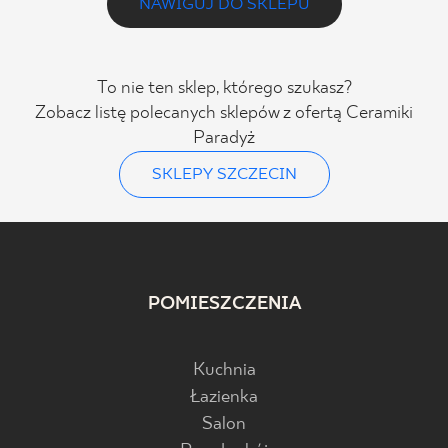
NAWIGUJ DO SKLEPU
To nie ten sklep, którego szukasz?
Zobacz listę polecanych sklepów z ofertą Ceramiki
Paradyż
SKLEPY SZCZECIN
POMIESZCZENIA
Kuchnia
Łazienka
Salon