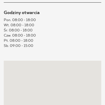
BLOG
Godziny otwarcia
Pon. 08:00 - 18:00
GDZIE KUPIĆ
Wt. 08:00 - 18:00
Śr. 08:00 - 18:00
O NAS
Czw. 08:00 - 18:00
Pt. 08:00 - 18:00
Sb. 09:00 - 15:00
KARIERA
MÓJ PROFIL
KONTAKT
PL
EN
SK
DE
UK
RU