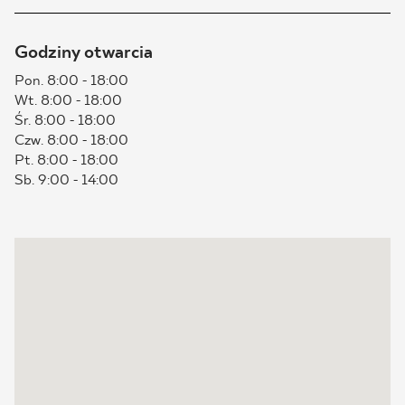
BLOG
Godziny otwarcia
GDZIE KUPIĆ
Pon. 8:00 - 18:00
Wt. 8:00 - 18:00
Śr. 8:00 - 18:00
O NAS
Czw. 8:00 - 18:00
Pt. 8:00 - 18:00
KARIERA
Sb. 9:00 - 14:00
MÓJ PROFIL
KONTAKT
PL
EN
SK
DE
UK
RU