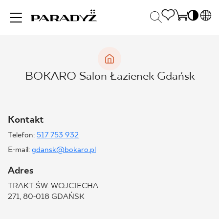
PL
EN
INSPIRACJE
SK
Po
BOKARO Salon Łazienek Gdańsk
DE
S
UK
S
PRODUKTY
RU
K
Kontakt
Telefon:
517 753 932
KOLEKCJE
E-mail:
gdansk@bokaro.pl
Adres
DLA BIZNESU
TRAKT ŚW. WOJCIECHA
271, 80-018 GDAŃSK