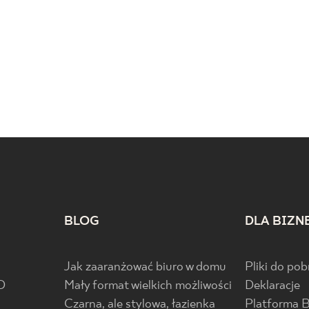
BLOG
DLA BIZN
Jak zaaranżować biuro w domu
Pliki do pob
D
Mały format wielkich możliwości
Deklaracje
Czarna, ale stylowa, łazienka
Platforma 