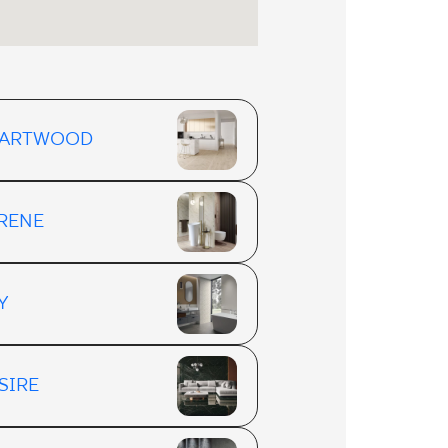
EARTWOOD
RENE
Y
SIRE