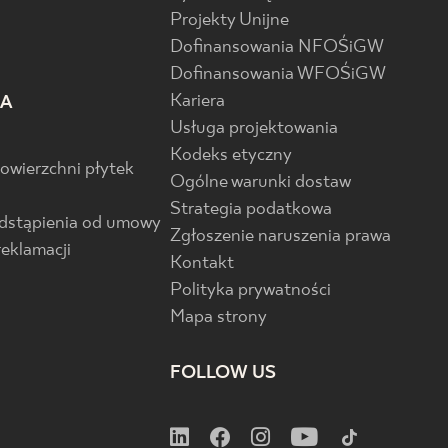
Projekty Unijne
Dofinansowania NFOŚiGW
Dofinansowania WFOŚiGW
Kariera
IA
Usługa projektowania
Kodeks etyczny
powierzchni płytek
Ogólne warunki dostaw
Strategia podatkowa
odstąpienia od umowy
Zgłoszenie naruszenia prawa
reklamacji
Kontakt
Polityka prywatności
Mapa strony
FOLLOW US