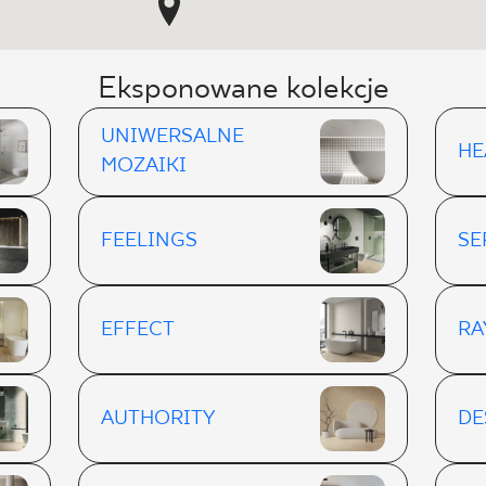
Eksponowane kolekcje
UNIWERSALNE
H
MOZAIKI
FEELINGS
SE
EFFECT
RA
AUTHORITY
DE