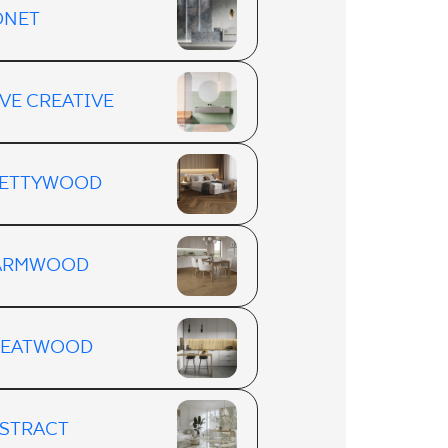
ONET
VE CREATIVE
ETTYWOOD
ARMWOOD
REATWOOD
STRACT