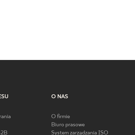
ESU
O NAS
rania
O firmie
Biuro prasowe
B2B
System zarządzania ISO