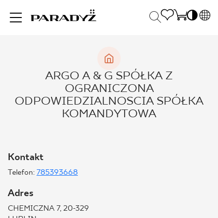
PL
EN
INSPIRACJE
SK
Po
ARGO A & G SPÓŁKA Z
DE
S
OGRANICZONA
UK
S
PRODUKTY
ODPOWIEDZIALNOSCIA SPÓŁKA
RU
K
KOMANDYTOWA
KOLEKCJE
Kontakt
Telefon:
DLA BIZNESU
785393668
2
Adres
CHEMICZNA 7, 20-329