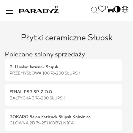
PL
EN
Płytki ceramiczne Słupsk
INSPIRACJE
SK
Po
DE
S
Polecane salony sprzedaży
UK
S
PRODUKTY
RU
K
BLU salon łazienek Słupsk
PRZEMYSŁOWA 100 76-200 SŁUPSK
KOLEKCJE
FIMAL PSB SP. Z O.O.
BAŁTYCKA 3 76-200 SŁUPSK
DLA BIZNESU
BOKARO Salon Łazienek Słupsk-Kobylnica
GŁÓWNA 2B 76-251 KOBYLNICA