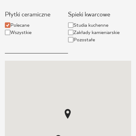
BLOG
Płytki ceramiczne
Spieki kwarcowe
Polecane
Studia kuchenne
GDZIE KUPIĆ
Wszystkie
Zakłady kamieniarskie
Pozostałe
O NAS
KARIERA
MÓJ PROFIL
KONTAKT
PL
EN
SK
DE
UK
RU