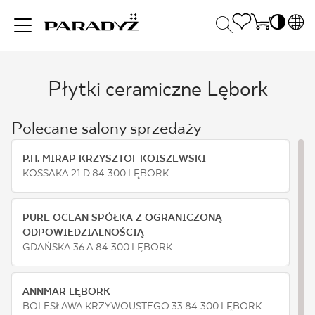
PL
EN
Płytki ceramiczne Lębork
INSPIRACJE
SK
Po
DE
S
Polecane salony sprzedaży
UK
S
PRODUKTY
RU
K
P.H. MIRAP KRZYSZTOF KOISZEWSKI
KOSSAKA 21 D 84-300 LĘBORK
KOLEKCJE
PURE OCEAN SPÓŁKA Z OGRANICZONĄ
ODPOWIEDZIALNOŚCIĄ
GDAŃSKA 36 A 84-300 LĘBORK
DLA BIZNESU
ANNMAR LĘBORK
BOLESŁAWA KRZYWOUSTEGO 33 84-300 LĘBORK