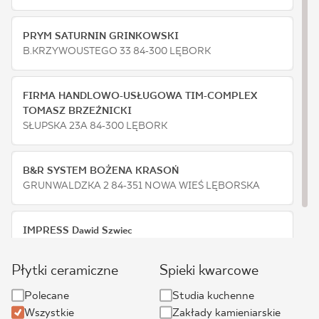
BLOG
PRYM SATURNIN GRINKOWSKI
B.KRZYWOUSTEGO 33 84-300 LĘBORK
GDZIE KUPIĆ
FIRMA HANDLOWO-USŁUGOWA TIM-COMPLEX
O NAS
TOMASZ BRZEŹNICKI
SŁUPSKA 23A 84-300 LĘBORK
KARIERA
B&R SYSTEM BOŻENA KRASOŃ
GRUNWALDZKA 2 84-351 NOWA WIEŚ LĘBORSKA
MÓJ PROFIL
IMPRESS Dawid Szwiec
KONTAKT
ŁUGI 3 84-353 LUBOWIDZ
Płytki ceramiczne
Spieki kwarcowe
Polecane
Studia kuchenne
PL
EN
SK
DE
UK
RU
Wszystkie
Zakłady kamieniarskie