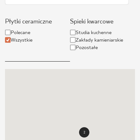
BLOG
Płytki ceramiczne
Spieki kwarcowe
GDZIE KUPIĆ
Polecane
Studia kuchenne
Wszystkie
Zakłady kamieniarskie
O NAS
Pozostałe
KARIERA
MÓJ PROFIL
KONTAKT
PL
EN
SK
DE
UK
RU
2