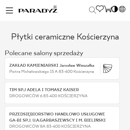
PL
EN
Płytki ceramiczne Kościerzyna
INSPIRACJE
SK
Po
DE
S
Polecane salony sprzedaży
UK
S
PRODUKTY
RU
K
ZAKŁAD KAMIENIARSKI Jarosław Wieszałka
Piotra Michałowskiego 15 A 83-400 Kościerzyna
KOLEKCJE
TIM SP.J ADELA I TOMASZ KAISER
DROGOWCÓW 6 83-400 KOŚCIERZYNA
DLA BIZNESU
PRZEDSIĘBIORSTWO HANDLOWO USŁUGOWE
GA-BI SP.J. U.A.GARBASZEWSCY I M. BIELIŃSKI
DROGOWCÓW 8A 83-400 KOŚCIERZYNA