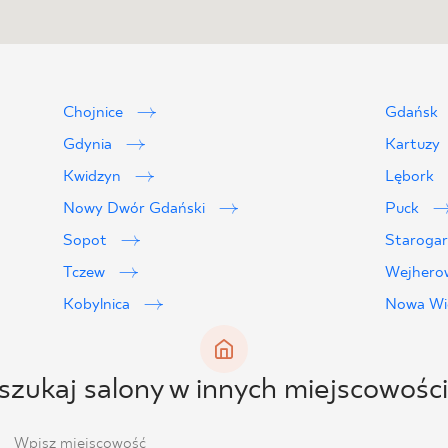
Chojnice
Gdańsk
Gdynia
Kartuzy
Kwidzyn
Lębork
Nowy Dwór Gdański
Puck
Sopot
Staroga
Tczew
Wejher
Kobylnica
Nowa Wi
zukaj salony w innych miejscowośc