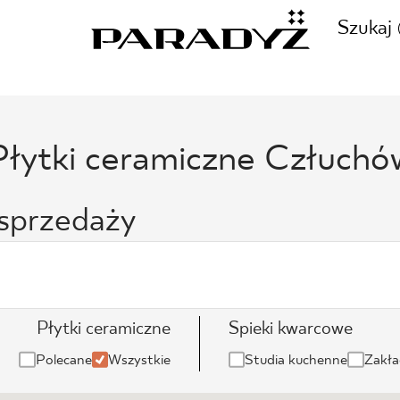
Szukaj
ZADZWOŃ DO NAS
Płytki ceramiczne Człuchó
CJE
+48 80
 sprzedaży
TY
SKLEP INTERNETOWY
E
Płytki ceramiczne
Spieki kwarcowe
44 736
Polecane
Wszystkie
Studia kuchenne
Zakła