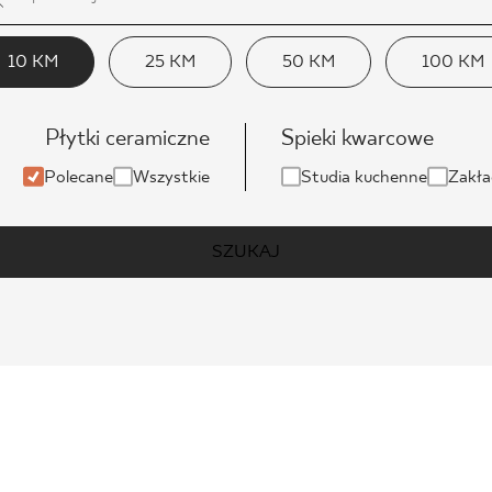
10 KM
25 KM
50 KM
100 KM
Płytki ceramiczne
Spieki kwarcowe
Polecane
Wszystkie
Studia kuchenne
Zakła
SZUKAJ