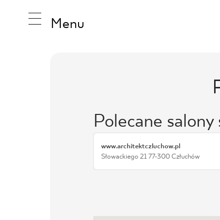
Menu
INSPIRA
Polecane salony
PRODUK
www.architektczluchow.pl
Słowackiego 21 77-300 Człuchów
KOLEKCJ