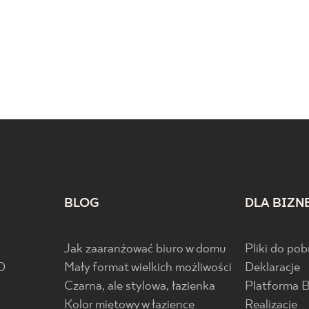
BLOG
DLA BIZN
Jak zaaranżować biuro w domu
Pliki do pob
D
Mały format wielkich możliwości
Deklaracje
Czarna, ale stylowa, łazienka
Platforma 
Kolor miętowy w łazience
Realizacje