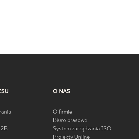
ESU
O NAS
rania
O firmie
Biuro prasowe
B2B
System zarządzania ISO
Projekty Unijne