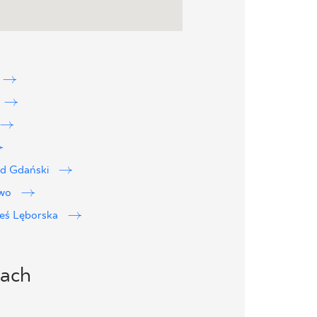
rd Gdański
owo
eś Lęborska
iach