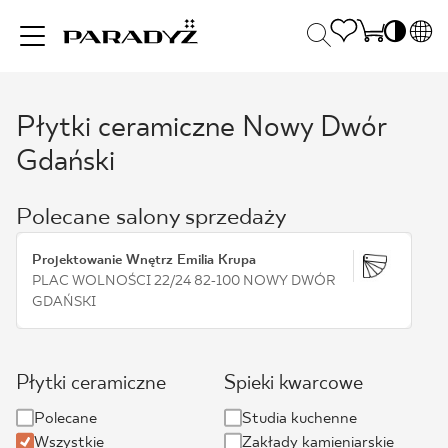
PL
EN
Płytki ceramiczne Nowy Dwór
INSPIRACJE
SK
Po
Gdański
DE
S
UK
S
PRODUKTY
Polecane salony sprzedaży
RU
K
Projektowanie Wnętrz Emilia Krupa
KOLEKCJE
PLAC WOLNOŚCI 22/24 82-100 NOWY DWÓR
GDAŃSKI
DLA BIZNESU
Płytki ceramiczne
Spieki kwarcowe
Polecane
Studia kuchenne
Wszystkie
Zakłady kamieniarskie