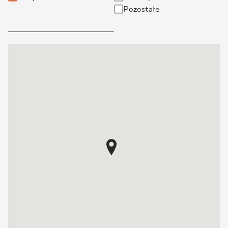
Pozostałe
BLOG
GDZIE KUPIĆ
O NAS
KARIERA
MÓJ PROFIL
KONTAKT
PL
EN
SK
DE
UK
RU