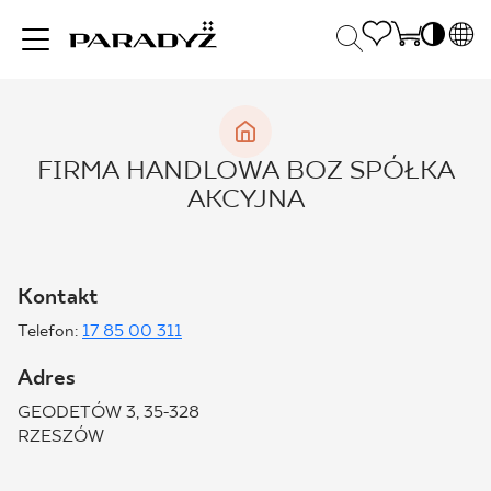
PL
EN
INSPIRACJE
SK
Po
FIRMA HANDLOWA BOZ SPÓŁKA
DE
S
AKCYJNA
UK
S
PRODUKTY
RU
K
Kontakt
KOLEKCJE
Telefon:
17 85 00 311
Adres
DLA BIZNESU
GEODETÓW 3, 35-328
RZESZÓW