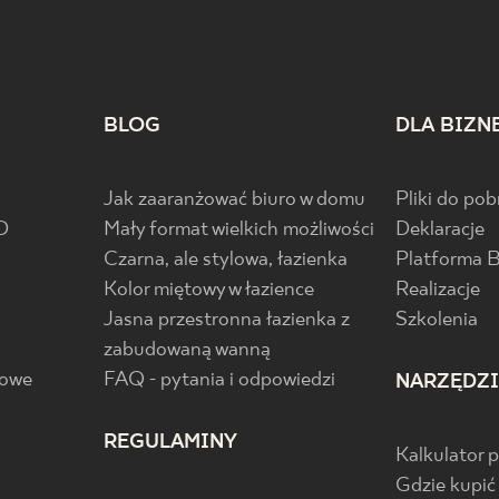
BLOG
DLA BIZN
Jak zaaranżować biuro w domu
Pliki do pob
D
Mały format wielkich możliwości
Deklaracje
Czarna, ale stylowa, łazienka
Platforma 
Kolor miętowy w łazience
Realizacje
Jasna przestronna łazienka z
Szkolenia
zabudowaną wanną
gowe
FAQ - pytania i odpowiedzi
NARZĘDZ
REGULAMINY
Kalkulator 
Gdzie kupić