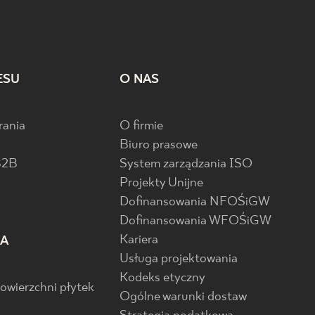
ESU
O NAS
rania
O firmie
Biuro prasowe
B2B
System zarządzania ISO
Projekty Unijne
Dofinansowania NFOŚiGW
Dofinansowania WFOŚiGW
Kariera
IA
Usługa projektowania
Kodeks etyczny
powierzchni płytek
Ogólne warunki dostaw