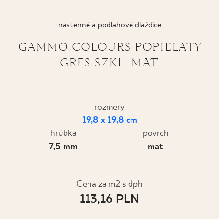
KDE KÚPIŤ
nástenné a podlahové dlaždice
O NÁS
GAMMO COLOURS POPIELATY
GRES SZKL. MAT.
MÔJ PROFIL
rozmery
KONTAKT
19,8 x 19,8 cm
hrúbka
povrch
7,5 mm
mat
PL
EN
SK
DE
UK
RU
Cena za m2 s dph
113,16 PLN