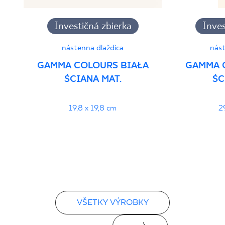
Investičná zbierka
Inves
nástenna dlaždica
nást
GAMMA COLOURS BIAŁA
GAMMA 
ŚCIANA MAT.
ŚC
19,8 x 19,8 cm
2
VŠETKY VÝROBKY