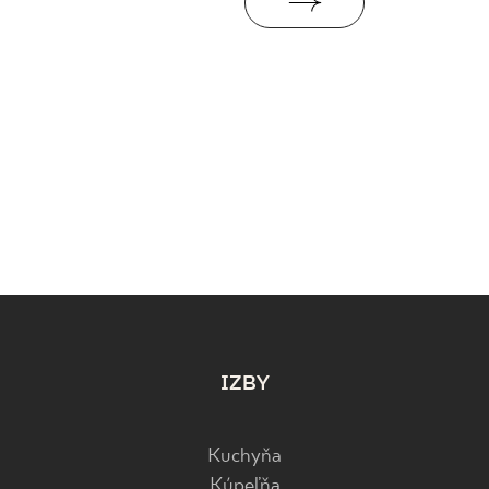
IZBY
Kuchyňa
Kúpeľňa