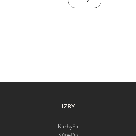
IZBY
Kuchyňa
Kúpeľňa