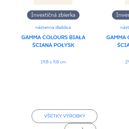
Investičná zbierka
Inves
nástenna dlaždica
nást
GAMMA COLOURS BIAŁA
GAMMA 
ŚCIANA POŁYSK
ŚCI
19,8 x 9,8 cm
2
VŠETKY VÝROBKY