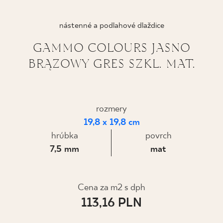
KDE KÚPIŤ
nástenné a podlahové dlaždice
O NÁS
GAMMO COLOURS JASNO
BRĄZOWY GRES SZKL. MAT.
MÔJ PROFIL
rozmery
KONTAKT
19,8 x 19,8 cm
hrúbka
povrch
7,5 mm
mat
PL
EN
SK
DE
UK
RU
Cena za m2 s dph
113,16 PLN