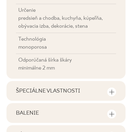
Určenie
predsieň a chodba, kuchyňa, kúpeľňa,
obývacia izba, dekorácie, stena
Technológia
monoporosa
Odporúčaná šírka škáry
minimálne 2 mm
ŠPECIÁLNE VLASTNOSTI
Najdôležitejšie vlastnosti výrobku
BALENIE
Tónovanie
Informácie o počte kusov a štvorcových
V0
metrov v jednom balení výrobku