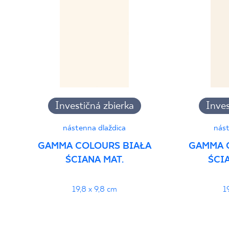
Vyhlásenia o výkone
PDF
Investičná zbierka
Inves
nástenna dlaždica
nást
GAMMA COLOURS BIAŁA
GAMMA 
ŚCIANA MAT.
ŚCI
19,8 x 9,8 cm
1