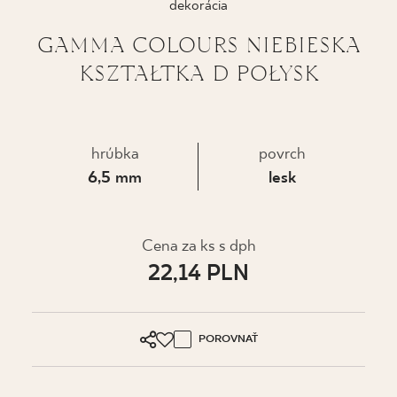
dekorácia
KDE KÚPIŤ
GAMMA COLOURS NIEBIESKA
KSZTAŁTKA D POŁYSK
O NÁS
MÔJ PROFIL
hrúbka
povrch
6,5 mm
lesk
KONTAKT
Cena za ks s dph
22,14 PLN
PL
EN
SK
DE
UK
RU
POROVNAŤ