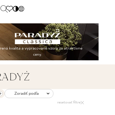
PL
EN
SK
Polecane
Pondelok - piatok: 9.00 - 17.00
DE
Sintered stone 
Sobota: 10.00 - 14.00
ená kvalita a vypracované vzory za atraktívne
UK
Monumental
0 55 66 77
ceny.
RU
RADYŻ
Zoradiť podľa
resetovať filtre