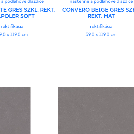
 a podlahové dlaždice
nástenné a podlahové dlaždice
TE GRES SZKL. REKT.
CONVERO BEIGE GRES SZK
ŁPOLER SOFT
REKT. MAT
rektifikácia
rektifikácia
9,8 x 119,8 cm
59,8 x 119,8 cm