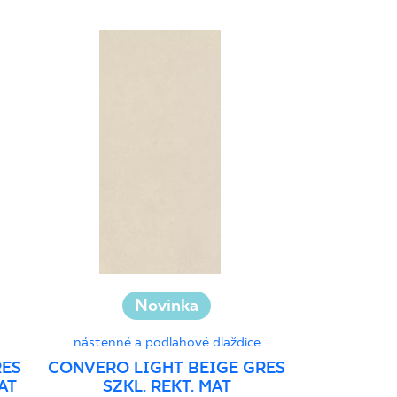
Novinka
nástenné a podlahové dlaždice
nástenné a
RES
CONVERO LIGHT BEIGE GRES
ELORIA B
AT
SZKL. REKT. MAT
REKT. 