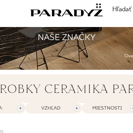
Hľadať
NAŠE ZNAČKY
ZAVOLAJTE NÁM
TE SA
Over
+48 80
TY
ROBKY CERAMIKA PA
SLEDUJTE NÁS
E
A
VZHĽAD
MIESTNOSTI
51