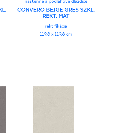
nástenné a podlahové dlaždice
nástenné a
L.
CONVERO BEIGE GRES SZKL.
CONVERO L
REKT. MAT
SZKL
rektifikácia
r
119,8 x 119,8 cm
119