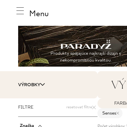
Menu
INŠPIRUJ
Produkty spájajúce najkrajší dizajn s
nekompromisnou kvalitou.
PRODUK
VÝ
VÝROBKY
KOLEKCI
FARB
FILTRE
resetovať filtre
Senses
Značka
Počet výrobkov: 