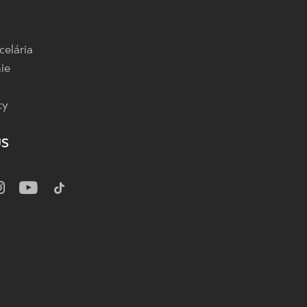
celária
ie
cy
US