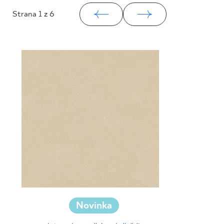
Strana
1
z 6
Novinka