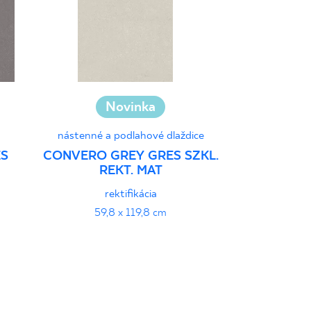
Novinka
nástenné a podlahové dlaždice
nástenné a
ES
CONVERO GREY GRES SZKL.
ELORIA A
REKT. MAT
SZKL. REK
rektifikácia
štrukt
59,8 x 119,8 cm
119