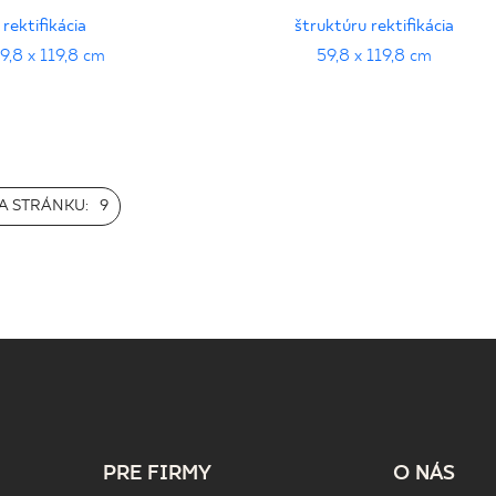
rektifikácia
štruktúru rektifikácia
9,8 x 119,8 cm
59,8 x 119,8 cm
A STRÁNKU:
9
PRE FIRMY
O NÁS