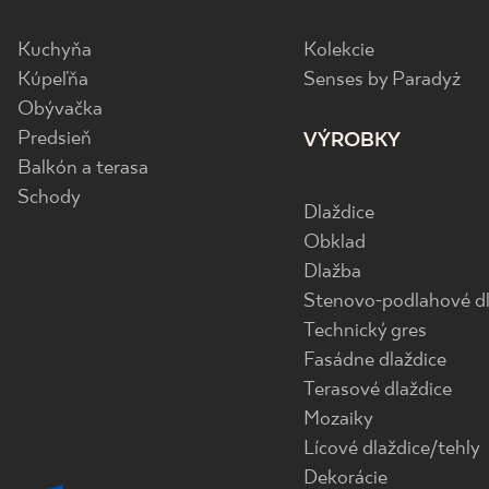
Kuchyňa
Kolekcie
Kúpeľňa
Senses by Paradyż
Obývačka
Predsieň
VÝROBKY
Balkón a terasa
Schody
Dlaždice
Obklad
Dlažba
Stenovo-podlahové dl
Technický gres
Fasádne dlaždice
Terasové dlaždice
Mozaiky
Lícové dlaždice/tehly
Dekorácie