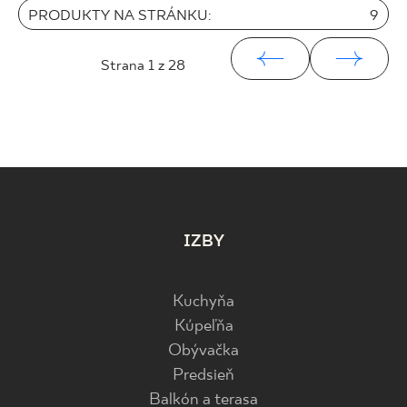
PRODUKTY NA STRÁNKU:
9
Strana
1
z 28
IZBY
Kuchyňa
Kúpeľňa
Obývačka
Predsieň
Balkón a terasa