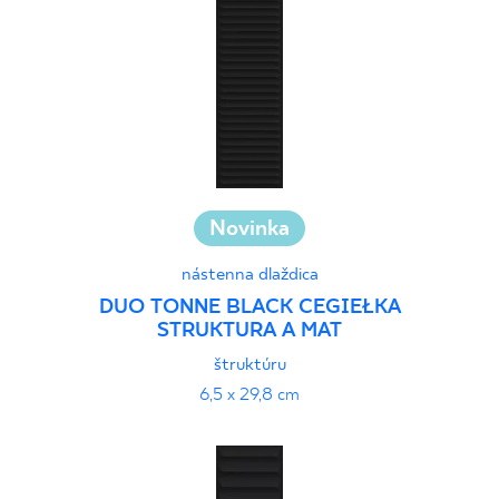
40 x 120 cm
45 x 90 cm
60 x 120 cm
60 x 90 cm
120 x 280 cm
120 x 300 cm
Novinka
nástenna dlaždica
DUO TONNE BLACK CEGIEŁKA
STRUKTURA A MAT
štruktúru
6,5 x 29,8 cm