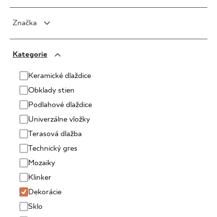
Značka
PARADYŻ
Kategorie
PARADYŻ Classica
SENSES
Keramické dlaždice
Obklady stien
Podlahové dlaždice
Univerzálne vložky
Terasová dlažba
Technický gres
Mozaiky
Klinker
Dekorácie
Sklo