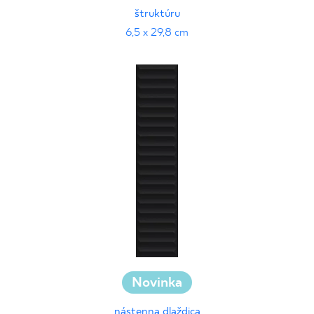
štruktúru
6,5 x 29,8 cm
Novinka
nástenna dlaždica