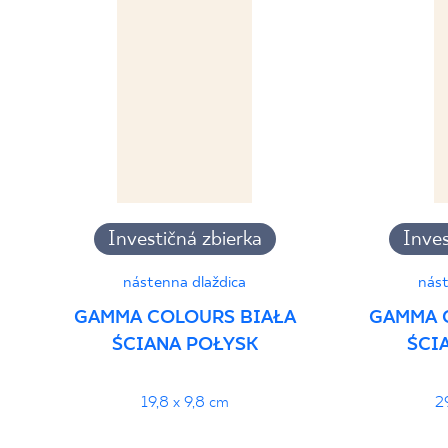
PDF 382 KB
Vyhlásenia o výkone
PDF
Investičná zbierka
Inves
nástenna dlaždica
nást
GAMMA COLOURS BIAŁA
GAMMA 
ŚCIANA POŁYSK
ŚCI
19,8 x 9,8 cm
2