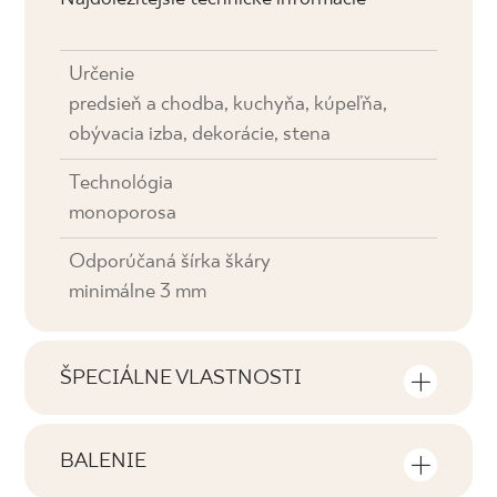
Určenie
predsieň a chodba, kuchyňa, kúpeľňa,
obývacia izba, dekorácie, stena
Technológia
monoporosa
Odporúčaná šírka škáry
minimálne 3 mm
ŠPECIÁLNE VLASTNOSTI
Najdôležitejšie vlastnosti výrobku
BALENIE
Tónovanie
Informácie o počte kusov a štvorcových