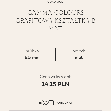
dekorácia
KDE KÚPIŤ
GAMMA COLOURS
GRAFITOWA KSZTAŁTKA B
O NÁS
MAT.
MÔJ PROFIL
hrúbka
povrch
6,5 mm
mat
KONTAKT
PL
EN
SK
DE
UK
RU
Cena za ks s dph
14,15 PLN
POROVNAŤ