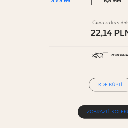
PRE BIZN
3 x 3 cm
6,5 mm
Cena za ks s dp
MÔJ PROFIL
22,14 PL
KDE KÚPIŤ
O NÁS
POROVNA
KONTAKT
KDE KÚPIŤ
PL
EN
SK
DE
UK
RU
ZOBRAZIŤ KOLEK