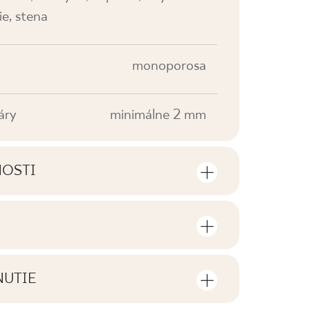
ie, stena
monoporosa
áry
minimálne 2 mm
NOSTI
sti výrobku
sov a štvorcových metrov v jednom
V0
NUTIE
F1
tiahnutie súvisiace s daným