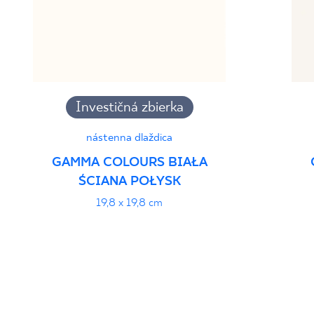
Investičná zbierka
nástenna dlaždica
GAMMA COLOURS BIAŁA
ŚCIANA POŁYSK
19,8 x 19,8 cm