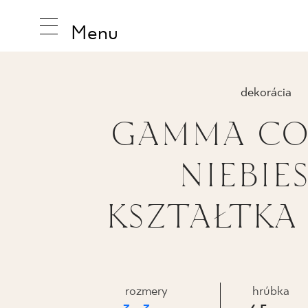
Menu
dekorácia
GAMMA CO
INŠPIRUJ
NIEBIE
PRODUK
KSZTAŁTKA 
KOLEKCI
rozmery
hrúbka