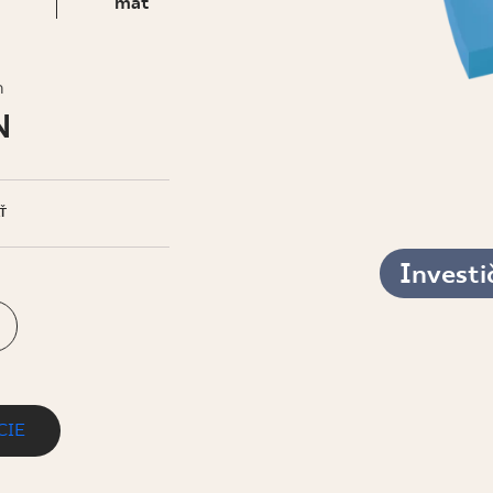
IS
mat
h
N
Ť
Investi
CIE