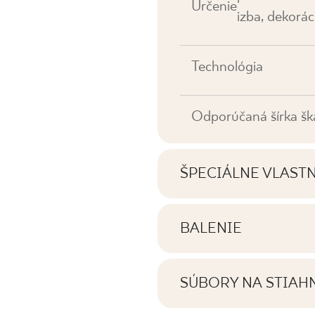
Určenie
izba, dekorác
Technológia
Odporúčaná šírka šk
ŠPECIÁLNE VLAST
Najdôležitejšie vlastno
BALENIE
Informácie o počte ku
Tónovanie
balení výrobku
SÚBORY NA STIAH
Tváre
Tu nájdete súbory na s