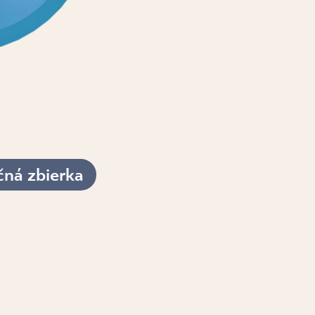
čná zbierka