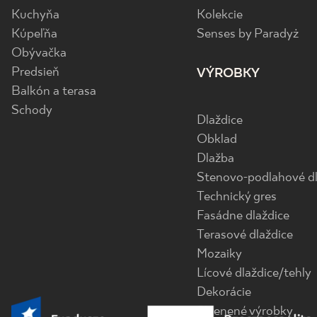
Kuchyňa
Kolekcie
Kúpeľňa
Senses by Paradyż
Obývačka
Predsieň
VÝROBKY
Balkón a terasa
Schody
Dlaždice
Obklad
Dlažba
Stenovo-podlahové dl
Technický gres
Fasádne dlaždice
Terasové dlaždice
Mozaiky
Lícové dlaždice/tehly
Dekorácie
Sklenené výrobky