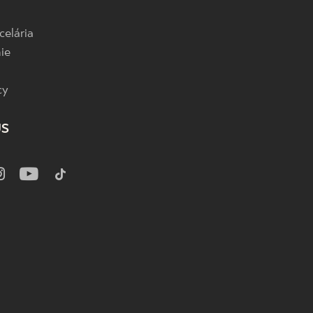
celária
ie
cy
US