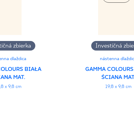
tičná zbierka
Investičná zbie
enna dlaždica
nástenna dlaždi
OLOURS BIAŁA
GAMMA COLOURS
IANA MAT.
ŚCIANA MAT
,8 x 9,8 cm
19,8 x 9,8 cm