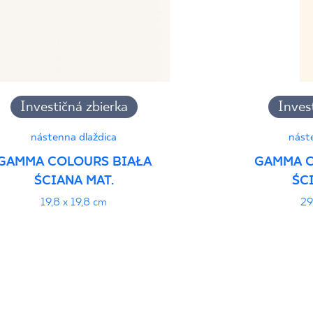
Investičná zbierka
Inves
nástenna dlaždica
nást
GAMMA COLOURS BIAŁA
GAMMA C
ŚCIANA MAT.
ŚC
19,8 x 19,8 cm
29