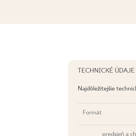
TKA D MAT.
TECHNICKÉ ÚDAJE
Najdôležitejšie techni
Formát
predsieň a c