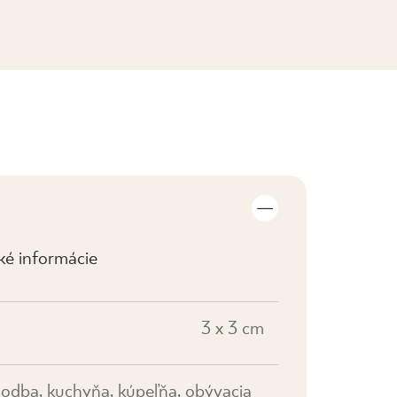
ZOBRAZIŤ KOLEKCIE
cké informácie
3 x 3 cm
hodba, kuchyňa, kúpeľňa, obývacia